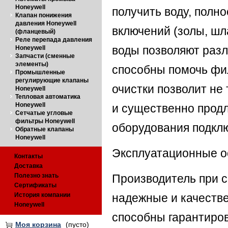
Honeywell
получить воду, полн
Клапан понижения
давления Honeywell
включений (золы, шл
(фланцевый)
Реле перепада давления
воды позволяют разл
Honeywell
Запчасти (сменные
элементы)
способны помочь фил
Промышленные
регулирующие клапаны
очистки позволит не
Honeywell
Тепловая автоматика
Honeywell
и существенно прод
Сетчатые угловые
фильтры Honeywell
оборудования подклю
Обратные клапаны
Honeywell
Эксплуатационные о
Контакты
Доставка
Полезно знать
Производитель при с
Сертификаты
История компании
надежные и качеств
Honeywell
способны гарантиров
Моя корзина
(пусто)