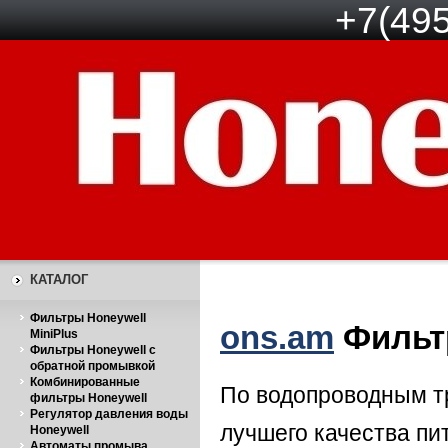
+7(495
КАТАЛОГ
Фильтры Honeywell
ons.am
Фильт
MiniPlus
Фильтры Honeywell с
обратной промывкой
Комбинированные
По водопроводным тр
фильтры Honeywell
Регулятор давления воды
лучшего качества пит
Honeywell
Автоматы промыва