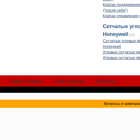
Клапан поддержани
(“после себя”)
Клапан управления 
Сетчатые уг
Honeywell
[32]
Сетчатые угловые 
Honeywell
Угловые сетчатые ф
Угловые сетчатые ф
Главная страница
Вход с паролем
Прайс-лист
Вопросы и замечани