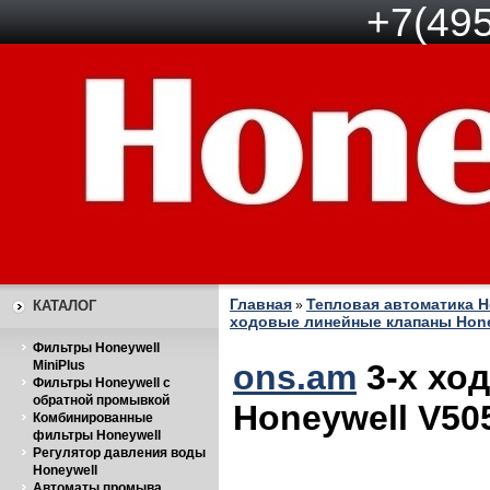
+7(495
Главная
Тепловая автоматика H
КАТАЛОГ
»
ходовые линейные клапаны Hone
Фильтры Honeywell
MiniPlus
ons.am
3-х хо
Фильтры Honeywell с
обратной промывкой
Honeywell V50
Комбинированные
фильтры Honeywell
Регулятор давления воды
Honeywell
Автоматы промыва