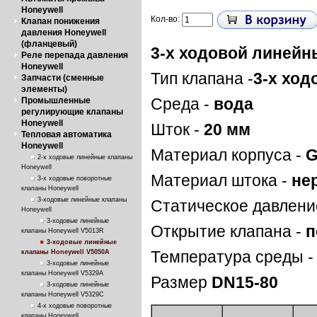
Honeywell
Кол-во:
Клапан понижения
давления Honeywell
(фланцевый)
3-х ходовой линейн
Реле перепада давления
Honeywell
Тип клапана -
3-х хо
Запчасти (сменные
элементы)
Промышленные
Среда -
вода
регулирующие клапаны
Honeywell
Шток -
20 мм
Тепловая автоматика
Honeywell
Материал корпуса -
G
2-х ходовые линейные клапаны
Honeywell
Материал штока -
не
3-х ходовые поворотные
клапаны Honeywell
3-ходовые линейные клапаны
Статическое давлени
Honeywell
3-ходовые линейные
Открытие клапана -
п
клапаны Honeywell V5013R
3-ходовые линейные
клапаны Honeywell V5050A
Температура среды 
3-ходовые линейные
клапаны Honeywell V5329A
Размер
DN15-80
3-ходовые линейные
клапаны Honeywell V5329C
4-х ходовые поворотные
клапаны Honeywell