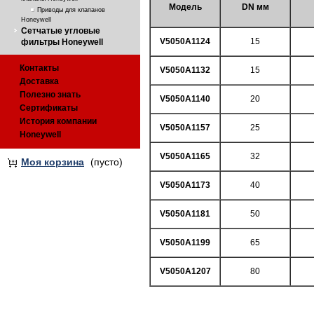
Модель
DN мм
Приводы для клапанов
Honeywell
Сетчатые угловые
V5050A1124
15
фильтры Honeywell
Контакты
V5050A1132
15
Доставка
Полезно знать
V5050A1140
20
Сертификаты
История компании
V5050A1157
25
Honeywell
V5050A1165
32
Моя корзина
(пусто)
V5050A1173
40
V5050A1181
50
V5050A1199
65
V5050A1207
80