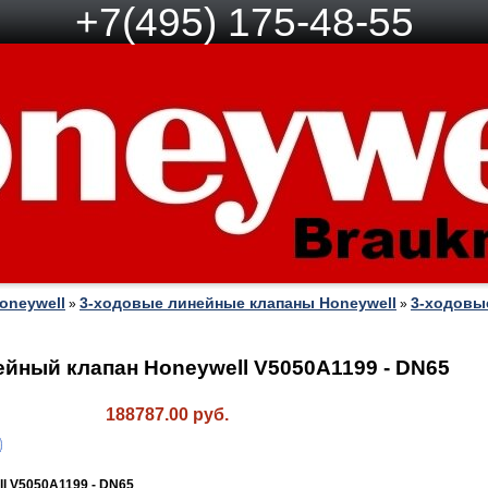
+7(495) 175-48-55
oneywell
3-ходовые линейные клапаны Honeywell
3-ходовы
»
»
ейный клапан Honeywell V5050A1199 - DN65
188787.00 руб.
ll
V5050A1199
- DN65