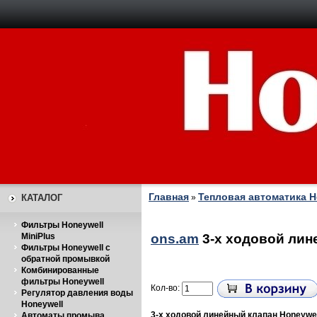
Главная
Тепловая автоматика H
КАТАЛОГ
»
Фильтры Honeywell
MiniPlus
ons.am
3-х ходовой лин
Фильтры Honeywell с
обратной промывкой
Комбинированные
фильтры Honeywell
Кол-во:
Регулятор давления воды
Honeywell
3-х ходовой линейный клапан Honeywe
Автоматы промыва