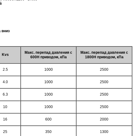
й
 вниз
Макс. перепад давления c
Макс. перепад давления с
Kvs
600Н приводом, кПа
1800Н приводом, кПа
2.5
1000
2500
4.0
1000
2500
6.3
1000
2500
10
1000
2500
16
600
2000
25
350
1300