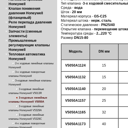
Тип клапана -
3-х ходовой смесительны
Honeywell
Среда -
вода
Клапан понижения
Шток -
20 мм
давления Honeywell
Материал корпуса -
GS-C25
(фланцевый)
Материал штока -
нерж. сталь
Реле перепада давления
Статическое давление -
PN25/40
Honeywell
Открытие клапана -
перемещение штока
Запчасти (сменные
Температура среды -
2...220 °C
элементы)
Размер
DN15-80
Промышленные
регулирующие клапаны
Honeywell
Модель
DN мм
Тепловая автоматика
Honeywell
2-х ходовые линейные клапаны
V5050A1124
15
Honeywell
3-х ходовые поворотные
клапаны Honeywell
V5050A1132
15
3-ходовые линейные клапаны
Honeywell
V5050A1140
20
3-ходовые линейные
клапаны Honeywell V5013R
3-ходовые линейные
V5050A1157
25
клапаны Honeywell V5050A
3-ходовые линейные
клапаны Honeywell V5329A
V5050A1165
32
3-ходовые линейные
клапаны Honeywell V5329C
4-х ходовые поворотные
V5050A1173
40
клапаны Honeywell