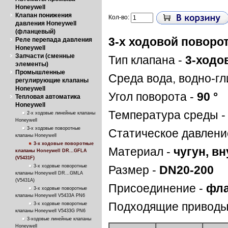
Honeywell
Клапан понижения
Кол-во:
давления Honeywell
(фланцевый)
3-х ходовой поворо
Реле перепада давления
Honeywell
Запчасти (сменные
Тип клапана -
3-ходо
элементы)
Промышленные
Среда вода, водно-гл
регулирующие клапаны
Honeywell
Угол поворота -
90 °
Тепловая автоматика
Honeywell
Температура среды 
2-х ходовые линейные клапаны
Honeywell
3-х ходовые поворотные
Статическое давлени
клапаны Honeywell
3-х ходовые поворотные
Материал -
чугун, в
клапаны Honeywell DR...GFLA
(V5431F)
3-х ходовые поворотные
Размер -
DN20-200
клапаны Honeywell DR...GMLA
(V5431А)
Присоединение -
фла
3-х ходовые поворотные
клапаны Honeywell V5433A PN6
Подходящие приводы
3-х ходовые поворотные
клапаны Honeywell V5433G PN6
3-ходовые линейные клапаны
Honeywell