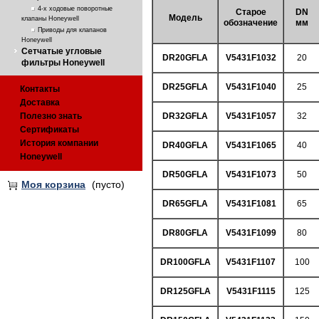
4-х ходовые поворотные
Старое
DN
Модель
клапаны Honeywell
обозначение
мм
Приводы для клапанов
Honeywell
Сетчатые угловые
DR20GFLA
V5431F1032
20
фильтры Honeywell
DR25GFLA
V5431F1040
25
Контакты
Доставка
Полезно знать
DR32GFLA
V5431F1057
32
Сертификаты
История компании
DR40GFLA
V5431F1065
40
Honeywell
DR50GFLA
V5431F1073
50
Моя корзина
(пусто)
DR65GFLA
V5431F1081
65
DR80GFLA
V5431F1099
80
DR100GFLA
V5431F1107
100
DR125GFLA
V5431F1115
125