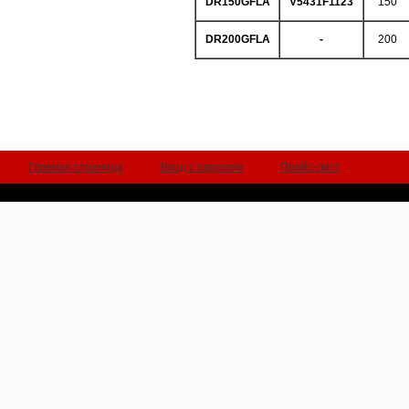
DR150GFLA
V5431F1123
150
DR200GFLA
-
200
Главная страница
Вход с паролем
Прайс-лист