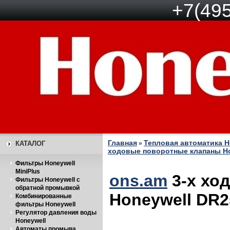
+7(495
Главная
Тепловая автоматика H
КАТАЛОГ
»
ходовые поворотные клапаны Hon
Фильтры Honeywell
MiniPlus
ons.am
3-х хо
Фильтры Honeywell с
обратной промывкой
Honeywell DR
Комбинированные
фильтры Honeywell
Регулятор давления воды
Honeywell
Автоматы промыва