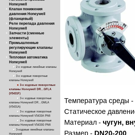
Honeywell
Клапан понижения
давления Honeywell
(фланцевый)
Реле перепада давления
Honeywell
Запчасти (сменные
элементы)
Промышленные
регулирующие клапаны
Honeywell
Тепловая автоматика
Honeywell
2-х ходовые линейные клапаны
Honeywell
3-х ходовые поворотные
клапаны Honeywell
3-х ходовые поворотные
клапаны Honeywell DR...GFLA
(V5431F)
3-х ходовые поворотные
Температура среды 
клапаны Honeywell DR...GMLA
(V5431А)
Статическое давлени
3-х ходовые поворотные
клапаны Honeywell V5433A PN6
Материал -
чугун, в
3-х ходовые поворотные
клапаны Honeywell V5433G PN6
3-ходовые линейные клапаны
Размер -
DN20-200
Honeywell