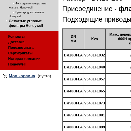
4-х ходовые поворотные
Присоединение -
фла
клапаны Honeywell
Приводы для клапанов
Honeywell
Подходящие приводы
Сетчатые угловые
фильтры Honeywell
Макс. переп
Контакты
DN
Kvs
600Н п
мм
Доставка
к
Полезно знать
Сертификаты
DR20GFLA
V5431F1032
История компании
Honeywell
DR25GFLA
V5431F1040
Моя корзина
(пусто)
DR32GFLA
V5431F1057
DR40GFLA
V5431F1065
DR50GFLA
V5431F1073
DR65GFLA
V5431F1081
DR80GFLA
V5431F1099