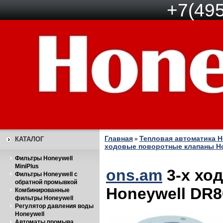
+7(495
Главная
Тепловая автоматика H
КАТАЛОГ
»
ходовые поворотные клапаны Hon
Фильтры Honeywell
MiniPlus
ons.am
3-х хо
Фильтры Honeywell с
обратной промывкой
Honeywell DR
Комбинированные
фильтры Honeywell
Регулятор давления воды
Honeywell
Автоматы промыва