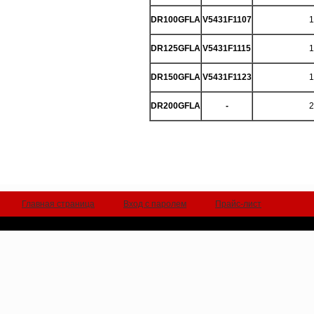
DR100GFLA
V5431F1107
1
DR125GFLA
V5431F1115
1
DR150GFLA
V5431F1123
1
DR200GFLA
-
2
Главная страница
Вход с паролем
Прайс-лист