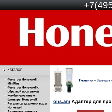
+7(495
КАТАЛОГ
Фильтры Honeywell
Главная
Запчаст
»
MiniPlus
Фильтры Honeywell с
обратной промывкой
Комбинированные
фильтры Honeywell
ons.am
Адаптер для про
Регулятор давления воды
Honeywell
Автоматы промыва