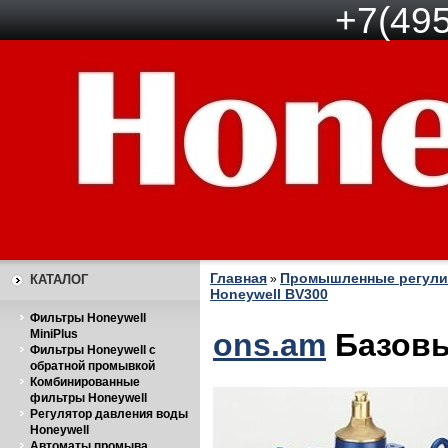
+7(495
Главная
Промышленные регули
КАТАЛОГ
»
Honeywell BV300
Фильтры Honeywell
MiniPlus
ons.am
Базовы
Фильтры Honeywell с
обратной промывкой
Комбинированные
фильтры Honeywell
Регулятор давления воды
Honeywell
Автоматы промыва