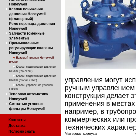
Honeywell
Клапан понижения
давления Honeywell
(фланцевый)
Реле перепада давления
Honeywell
Запчасти (сменные
элементы)
Промышленные
регулирующие клапаны
Honeywell
Базовый клапан Honeywell
BV300
Клапан поддержания давления
DH300 (“до себя”)
Клапан поддержания давления
управления могут ис
DR300 (“после себя”)
Клапан управления уровнем
ручным управлением 
FD300
Тепловая автоматика
конструкция делает 
Honeywell
применения в местах,
Сетчатые угловые
фильтры Honeywell
например, в трубопр
коммерческих или п
Контакты
Доставка
технических характер
Полезно знать
Материал корпуса