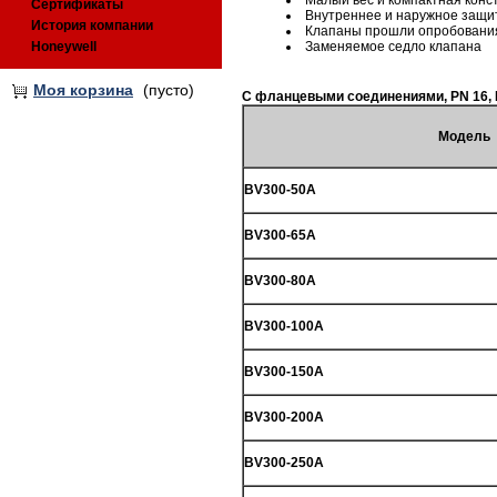
Малый вес и компактная конс
Сертификаты
Внутреннее и наружное защи
История компании
Клапаны прошли опробовани
Honeywell
Заменяемое седло клапана
Моя корзина
(пусто)
С фланцевыми соединениями, PN 16, IS
Модель
BV300-50A
BV300-65A
BV300-80A
BV300-100A
BV300-150A
BV300-200A
BV300-250A