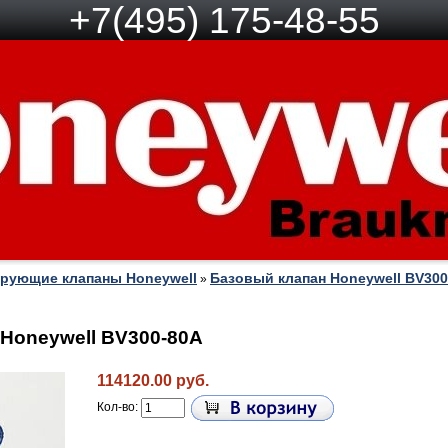
+7(495) 175-48-55
рующие клапаны Honeywell
Базовый клапан Honeywell BV300
»
Honeywell BV300-80A
114120.00 руб.
Кол-во: