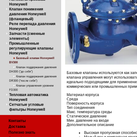
Honeywell
Клапан понижения
давления Honeywell
(фланцевый)
Реле перепада давления
Honeywell
Запчасти (сменные
элементы)
Промышленные
регулирующие клапаны
Honeywell
Базовый клапан Honeywell
BV300
Клапан поддержания давления
DH300 (“до себя”)
Базовые клапаны используются как зап
Клапан поддержания давления
клапана управления могут использоват
DR300 (“после себя”)
идеально подходящими для применения 
Клапан управления уровнем
коммерческих или промышленных примен
FD300
Тепловая автоматика
Материал корпуса
Среда
Honeywell
Поверхность корпуса
Сетчатые угловые
Тип соединения
фильтры Honeywell
Макс. температура среды
Статическое давление
Мин. давление на входе
Контакты
Дополнительное описание
Доставка
Полезно знать
Высокая пропускная способн