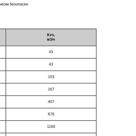
чески безопасен
Kvs,
м3/ч
43
43
103
167
407
676
1160