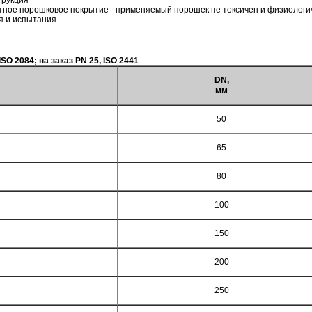
трукция
тное порошковое покрытие - применяемый порошек не токсичен и физиологи
я и испытания
O 2084; на заказ PN 25, ISO 2441
DN,
мм
50
65
80
100
150
200
250