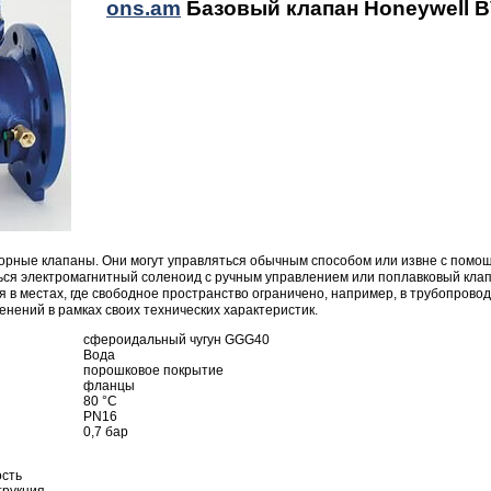
ons.am
Базовый клапан Honeywell B
орные клапаны. Они могут управляться обычным способом или извне с помощ
ься электромагнитный соленоид с ручным управлением или поплавковый клапа
в местах, где свободное пространство ограничено, например, в трубопровод
ений в рамках своих технических характеристик.
сфероидальный чугун GGG40
Вода
порошковое покрытие
фланцы
80 °C
PN16
0,7 бар
ость