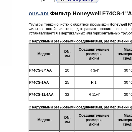
ons.am
Фильтр Honeywell F74CS-1"A
Фильтры тонкой очистки с обратной промывкой
Honeywell F
Фильтры тонкой очистки предотвращают проникновение иноро
Устанавливается в вертикальных или горизонтальных трубо
С наружными резьбовыми соединениями, размер ячейки 
Соединительные
Макс
DN,
Модель
размеры,
темпера
мм
дюйм
сред
F74CS-3/4AA
20
R 3/4'
30 °
F74CS-1AA
25
R 1'
30 °
F74CS-11/4AA
32
R 11/4'
30 °
С наружными резьбовыми соединениями, размер ячейки ф
Соединительные
Макс
DN,
Модель
размеры,
темпера
мм
дюйм
сред