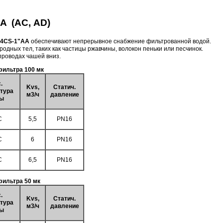
A (АС, AD)
74CS-1"AA
обеспечивают непрерывное снабжение фильтрованной водой.
дных тел, таких как частицы ржавчины, волокон пеньки или песчинок.
проводах чашей вниз.
фильтра 100 мк
.
Kvs,
Статич.
тура
м3/ч
давление
ы
C
5,5
PN16
C
6
PN16
C
6,5
PN16
ильтра 50 мк
.
Kvs,
Статич.
тура
м3/ч
давление
ы