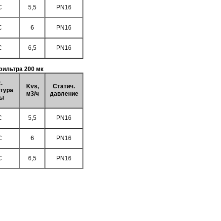
C
5,5
PN16
C
6
PN16
C
6,5
PN16
фильтра 200 мк
.
Kvs,
Статич.
тура
м3/ч
давление
ы
C
5,5
PN16
C
6
PN16
C
6,5
PN16