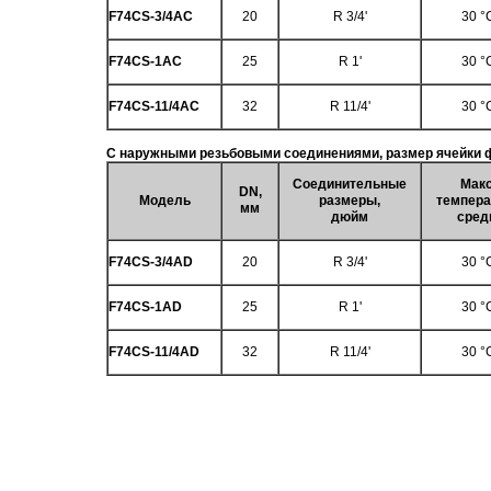
F74CS-3/4AC
20
R 3/4'
30 °
F74CS-1AC
25
R 1'
30 °
F74CS-11/4AC
32
R 11/4'
30 °
С наружными резьбовыми соединениями, размер ячейки 
Соединительные
Макс
DN,
Модель
размеры,
темпера
мм
дюйм
сред
F74CS-3/4AD
20
R 3/4'
30 °
F74CS-1AD
25
R 1'
30 °
F74CS-11/4AD
32
R 11/4'
30 °