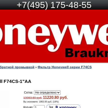
+7(495) 175-48-55
обратной промывкой
Фильтр Honeywell серии F74CS
»
l F74CS-1"AA
Сетка:
11220.80 руб.
13083.80 руб.
Вы экономите:
1863.00 руб. (14%)
Кол-во: