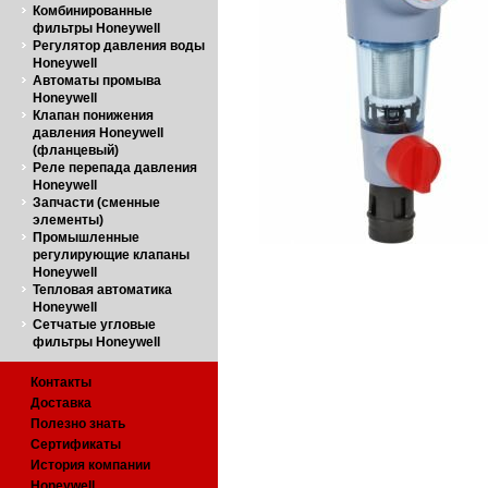
Комбинированные
фильтры Honeywell
Регулятор давления воды
Honeywell
Автоматы промыва
Honeywell
Клапан понижения
давления Honeywell
(фланцевый)
Реле перепада давления
Honeywell
Запчасти (сменные
элементы)
Промышленные
регулирующие клапаны
Honeywell
Тепловая автоматика
Honeywell
Сетчатые угловые
фильтры Honeywell
Контакты
Доставка
Полезно знать
Сертификаты
История компании
Honeywell