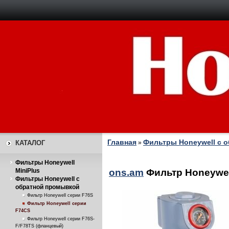
Главная
Фильтры Honeywell с 
КАТАЛОГ
»
Фильтры Honeywell
MiniPlus
ons.am
Фильтр Honeywel
Фильтры Honeywell с
обратной промывкой
Фильтр Honeywell серии F76S
Фильтр Honeywell серии
F74CS
Фильтр Honeywell серии F76S-
F/F78TS (фланцевый)