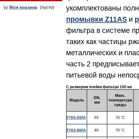
укомплектованы пол
Моя корзина
(пусто)
промывки Z11AS
и
р
фильтра в системе п
таких как частицы рж
металлических и пла
часть 2 предписывает
питьевой воды непоср
С размером ячейки фильтра 100 мк
Макс.
DN,
Модель
температура
мм
среды
F76S-65FA
65
70 °C
F76S-80FA
80
70 °C