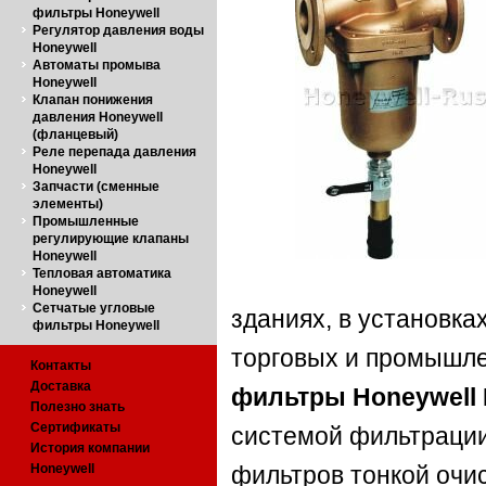
фильтры Honeywell
Регулятор давления воды
Honeywell
Автоматы промыва
Honeywell
Клапан понижения
давления Honeywell
(фланцевый)
Реле перепада давления
Honeywell
Запчасти (сменные
элементы)
Промышленные
регулирующие клапаны
Honeywell
Тепловая автоматика
Honeywell
Сетчатые угловые
зданиях, в установка
фильтры Honeywell
торговых и промышл
Контакты
Доставка
фильтры
Honeywell
Полезно знать
Сертификаты
системой фильтрации
История компании
Honeywell
фильтров тонкой очи