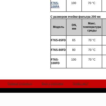
F76S-
100
70 °C
100FA
С размером ячейки фильтра 200 мк
Макс.
DN,
Модель
температура
мм
среды
F76S-65FD
65
70 °C
F76S-80FD
80
70 °C
F76S-
100
70 °C
100FD
Главная страница
Вход с паролем
Прайс-лист