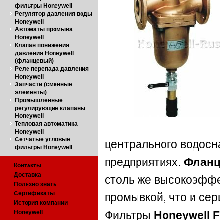
фильтры Honeywell
Регулятор давления воды
Honeywell
Автоматы промыва
Honeywell
Клапан понижения
давления Honeywell
(фланцевый)
Реле перепада давления
Honeywell
Запчасти (сменные
элементы)
Промышленные
регулирующие клапаны
Honeywell
Тепловая автоматика
Honeywell
Сетчатые угловые
центрального водосн
фильтры Honeywell
предприятиях.
Фланц
Контакты
Доставка
столь же высокоэффе
Полезно знать
Сертификаты
промывкой, что и сер
История компании
Honeywell
Фильтры
Honeywell 