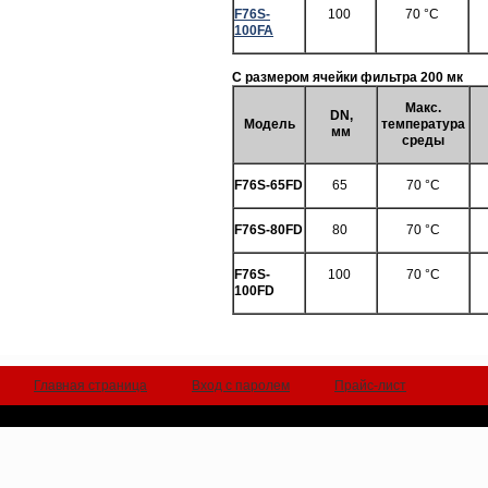
F76S-
100
70 °C
100FA
С размером ячейки фильтра 200 мк
Макс.
DN,
Модель
температура
мм
среды
F76S-65FD
65
70 °C
F76S-80FD
80
70 °C
F76S-
100
70 °C
100FD
Главная страница
Вход с паролем
Прайс-лист