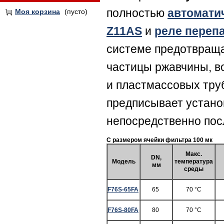
полностью
автомати
Моя корзина
(пусто)
Z11AS
и
реле переп
системе предотвраща
частицы ржавчины, в
и пластмассовых труб
предписывает устано
непосредственно посл
С размером ячейки фильтра 100 мк
Макс.
DN,
Модель
температура
мм
среды
F76S-65FA
65
70 °C
F76S-80FA
80
70 °C