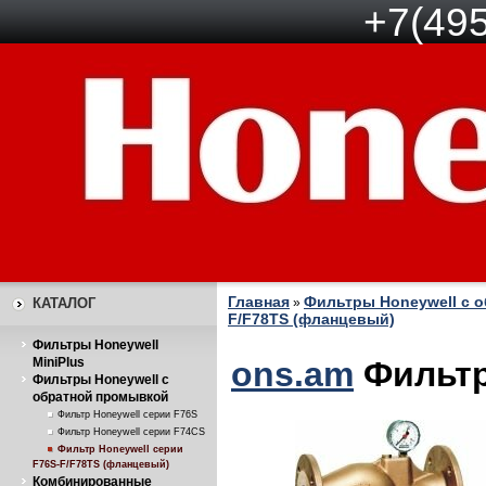
+7(495
Главная
Фильтры Honeywell с 
КАТАЛОГ
»
F/F78TS (фланцевый)
Фильтры Honeywell
MiniPlus
ons.am
Фильтр
Фильтры Honeywell с
обратной промывкой
Фильтр Honeywell серии F76S
Фильтр Honeywell серии F74CS
Фильтр Honeywell серии
F76S-F/F78TS (фланцевый)
Комбинированные