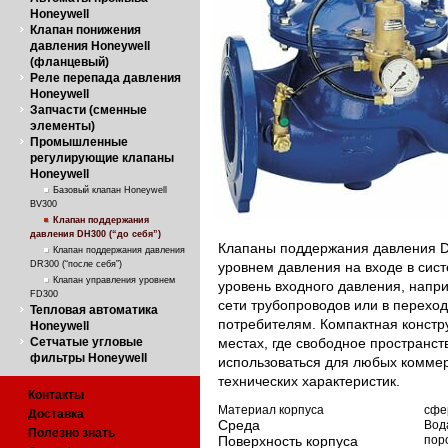
Honeywell
Клапан понижения
давления Honeywell
(фланцевый)
Реле перепада давления
Honeywell
Запчасти (сменные
элементы)
Промышленные
регулирующие клапаны
Honeywell
Базовый клапан Honeywell
BV300
Клапан поддержания
давления DH300 (“до себя”)
Клапаны поддержания давления D
Клапан поддержания давления
DR300 (“после себя”)
уровнем давления на входе в сис
Клапан управления уровнем
уровень входного давления, напр
FD300
сети трубопроводов или в переход
Тепловая автоматика
потребителям. Компактная констр
Honeywell
Сетчатые угловые
местах, где свободное пространст
фильтры Honeywell
использоваться для любых комме
технических характеристик.
Контакты
Материал корпуса
сфе
Доставка
Среда
Вод
Полезно знать
Поверхность корпуса
пор