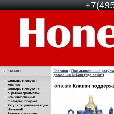
+7(495
Главная
Промышленные регули
КАТАЛОГ
»
давления DH300 (“до себя”)
Фильтры Honeywell
MiniPlus
ons.am
Клапан поддержа
Фильтры Honeywell с
обратной промывкой
Комбинированные
фильтры Honeywell
Регулятор давления воды
Honeywell
Автоматы промыва