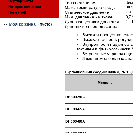
Сертификаты
Тип соединения
фла
История компании
Макс. температура среды
80 
Статическое давление
PN1
Honeywell
Мин. давление на входе
0,7 
Диапазон уставки давления
1…1
Моя корзина
(пусто)
Дополнительное описание
Высокая пропускная спос
Высокая точность регули
Внутреннее и наружное 
токсичен и физиологически 
Встроенные управляющий
Заменяемое седло клапа
С фланцевыми соединениями, PN 16, IS
Модель
DH300-50A
DH300-65A
DH300-80A