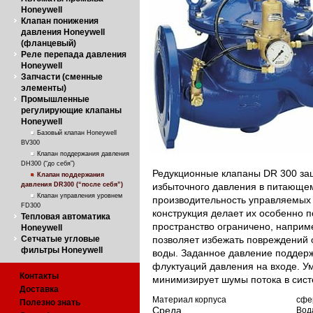
Honeywell
Клапан понижения
давления Honeywell
(фланцевый)
Реле перепада давления
Honeywell
Запчасти (сменные
элементы)
Промышленные
регулирующие клапаны
Honeywell
Базовый клапан Honeywell
BV300
Клапан поддержания давления
DH300 (“до себя”)
Редукционные клапаны DR 300 защ
Клапан поддержания
давления DR300 (“после себя”)
избыточного давления в питающем
Клапан управления уровнем
производительность управляемых 
FD300
конструкция делает их особенно п
Тепловая автоматика
пространство ограничено, наприм
Honeywell
Сетчатые угловые
позволяет избежать повреждений 
фильтры Honeywell
воды. Заданное давление поддерж
флуктуаций давления на входе. 
Контакты
минимизирует шумы потока в сис
Доставка
Материал корпуса
сфе
Полезно знать
Среда
Вод