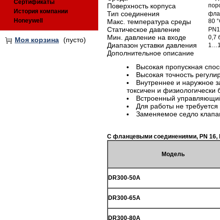
Сертификаты
Поверхность корпуса
пор
История компании
Тип соединения
фла
Honeywell
Макс. температура среды
80 
Статическое давление
PN1
Мин. давление на входе
0,7 
Моя корзина
(пусто)
Диапазон уставки давления
1…1
Дополнительное описание
Высокая пропускная спос
Высокая точность регули
Внутреннее и наружное 
токсичен и физиологически 
Встроенный управляющий
Для работы не требуется
Заменяемое седло клапа
С фланцевыми соединениями, PN 16, 
Модель
DR300-50A
DR300-65A
DR300-80A