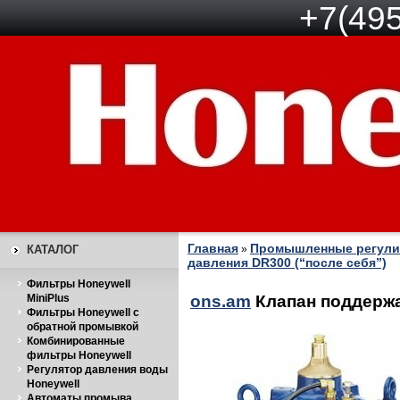
+7(495
Главная
Промышленные регули
КАТАЛОГ
»
давления DR300 (“после себя”)
Фильтры Honeywell
MiniPlus
ons.am
Клапан поддержа
Фильтры Honeywell с
обратной промывкой
Комбинированные
фильтры Honeywell
Регулятор давления воды
Honeywell
Автоматы промыва