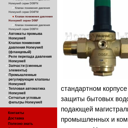
Honeywell серии D06FN
Клапан понижения давления
Honeywell серии D04FM
Клапан понижения давления
Honeywell серии D06F
Клапан понижения давления
Honeywell серии D06FH
Автоматы промыва
Honeywell
Клапан понижения
давления Honeywell
(фланцевый)
Реле перепада давления
Honeywell
Запчасти (сменные
элементы)
Промышленные
регулирующие клапаны
Honeywell
стандартном корпус
Тепловая автоматика
Honeywell
защиты бытовых водо
Сетчатые угловые
фильтры Honeywell
подающей магистрали
Контакты
промышленных и ком
Доставка
Полезно знать