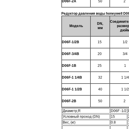
D06F-2A
50
2
Редуктор давления воды honeywell D0
Соединит
DN,
Модель
размер
мм
дюй
D06F-1/2B
15
1/2
D06F-3/4B
20
3/4
D06F-1B
25
1
D06F-1 1/4B
32
1 1/4
D06F-1 1/2B
40
1 1/2
D06F-2B
50
2
Диаметр;R
D06F -1/2
Условный проход (DN)
15
Вес, (кг)
0.8