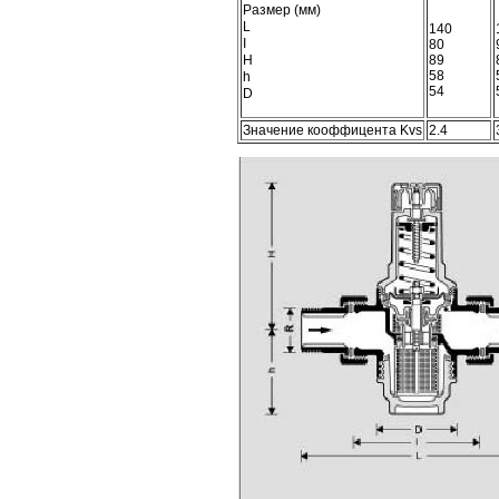
Размер (мм)
L
140
I
80
H
89
58
h
54
D
Значение кооффицента Kvs
2.4