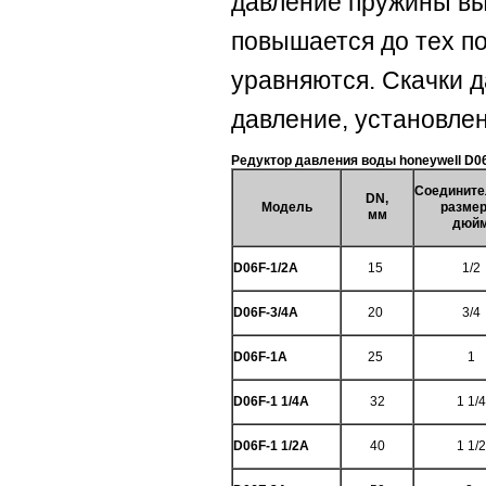
давление пружины вы
повышается до тех п
уравняются. Скачки д
давление, установле
Редуктор давления воды honeywell D0
Соединит
DN,
Модель
размер
мм
дюй
D06F-1/2A
15
1/2
D06F-3/4A
20
3/4
D06F-1A
25
1
D06F-1 1/4A
32
1 1/4
D06F-1 1/2A
40
1 1/2