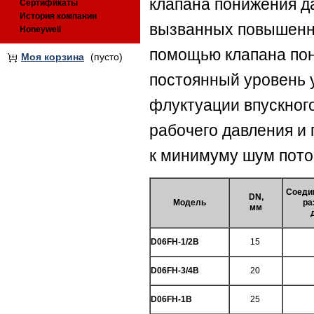
клапана понижения д
Сертификаты
История компании
вызванных повышенн
Honeywell
помощью клапана пон
Моя корзина
(пусто)
постоянный уровень 
флуктуации впускног
рабочего давления и
к минимуму шум поток
Соеди
DN,
Модель
ра
мм
D06FH-1/2B
15
D06FH-3/4B
20
D06FH-1B
25