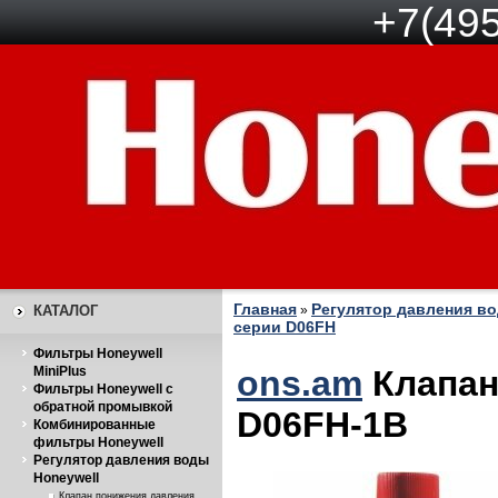
+7(495
Главная
Регулятор давления во
КАТАЛОГ
»
серии D06FH
Фильтры Honeywell
MiniPlus
ons.am
Клапан
Фильтры Honeywell с
обратной промывкой
D06FH-1B
Комбинированные
фильтры Honeywell
Регулятор давления воды
Honeywell
Клапан понижения давления