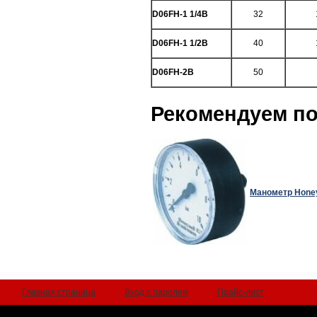
D06FH-1 1/4B
32
D06FH-1 1/2B
40
D06FH-2B
50
Рекомендуем п
Манометр Honey
Главная страница
Вход с паролем
Прайс-лист