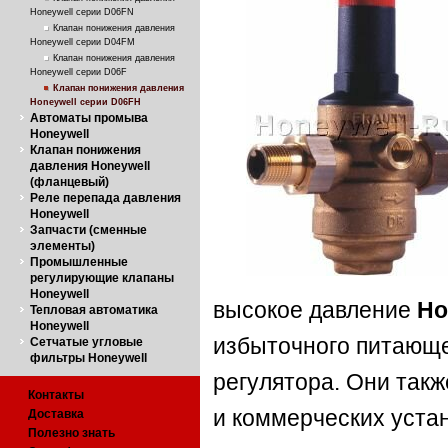
Honeywell серии D06FN
Клапан понижения давления
Honeywell серии D04FM
Клапан понижения давления
Honeywell серии D06F
Клапан понижения давления
Honeywell серии D06FH
Автоматы промыва
Honeywell
Клапан понижения
давления Honeywell
(фланцевый)
Реле перепада давления
Honeywell
Запчасти (сменные
элементы)
Промышленные
регулирующие клапаны
Honeywell
высокое давление
Ho
Тепловая автоматика
Honeywell
избыточного питающе
Сетчатые угловые
фильтры Honeywell
регулятора. Они так
Контакты
и коммерческих устан
Доставка
Полезно знать