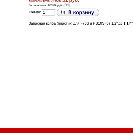
7480.52 руб.
8384.41 руб.
Вы экономите:
903.89 руб. (11%)
Кол-во:
Запасная колба (пластик) для F76S и HS10S (от 1/2" до 1 1/4"