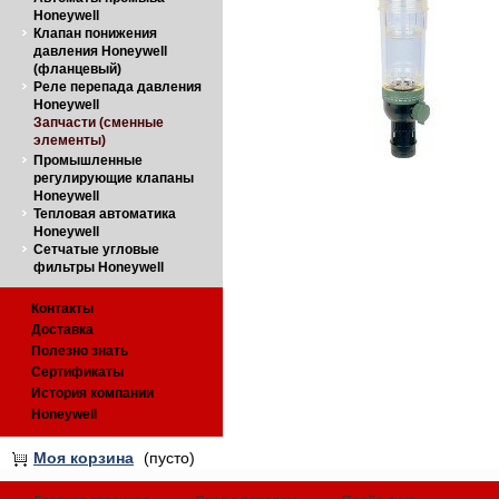
Honeywell
Клапан понижения
давления Honeywell
(фланцевый)
Реле перепада давления
Honeywell
Запчасти (сменные
элементы)
Промышленные
регулирующие клапаны
Honeywell
Тепловая автоматика
Honeywell
Сетчатые угловые
фильтры Honeywell
Контакты
Доставка
Полезно знать
Сертификаты
История компании
Honeywell
Моя корзина
(пусто)