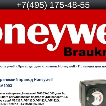
+7(495) 175-48-55
oneywell
Приводы для клапанов Honeywell
Приводы для по
»
»
рический привод Honeywell
3A1003
ческий привод Honeywell M6063A1003 для 3-х
онного регулирования подходят для поворотных
в серий V5433A, V5433G, V5442A, V5442G.
ющий сигнал -
3-х позиционный