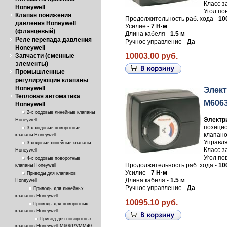
Класс з
Honeywell
Угол по
Клапан понижения
Продолжительность раб. хода -
10
давления Honeywell
Усилие -
7 Н·м
(фланцевый)
Длина кабеля -
1.5 м
Реле перепада давления
Ручное управление -
Да
Honeywell
10003.00 руб.
Запчасти (сменные
элементы)
Промышленные
регулирующие клапаны
Honeywell
Элект
Тепловая автоматика
M606
Honeywell
2-х ходовые линейные клапаны
Электр
Honeywell
позицио
3-х ходовые поворотные
клапано
клапаны Honeywell
Управля
3-ходовые линейные клапаны
Класс з
Honeywell
Угол по
4-х ходовые поворотные
Продолжительность раб. хода -
10
клапаны Honeywell
Усилие -
7 Н·м
Приводы для клапанов
Длина кабеля -
1.5 м
Honeywell
Ручное управление -
Да
Приводы для линейных
клапанов Honeywell
10095.10 руб.
Приводы для поворотных
клапанов Honeywell
Привод для поворотных
клапанов Honeywell M6061/VMM40