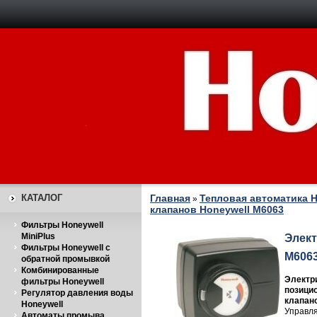
КАТАЛОГ
Главная
Тепловая автоматика H
»
клапанов Honeywell M6063
Фильтры Honeywell
MiniPlus
Элект
Фильтры Honeywell с
M606
обратной промывкой
Комбинированные
Электри
фильтры Honeywell
позици
Регулятор давления воды
клапано
Honeywell
Управля
Автоматы промыва