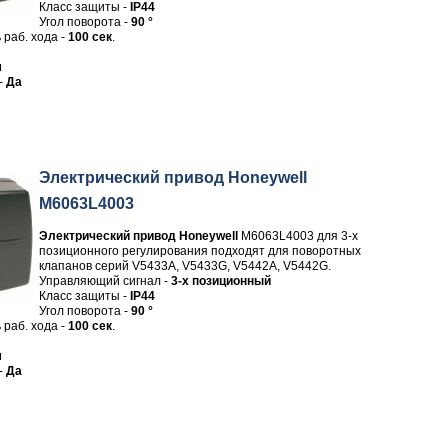
Класс защиты -
IP44
Угол поворота -
90 °
раб. хода -
100 сек
.
м
-
Да
Электрический привод Honeywell
M6063L4003
Электрический привод Honeywell
M6063L4003 для 3-х
позиционного регулирования подходят для поворотных
клапанов серий V5433A, V5433G, V5442A, V5442G.
Управляющий сигнал -
3-х позиционный
Класс защиты -
IP44
Угол поворота -
90 °
раб. хода -
100 сек
.
м
-
Да