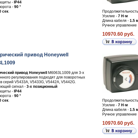
ащиты -
IP44
ворота -
90 °
0 сек
.
Продолжительность 
Усилие -
7 Н·м
Длина кабеля -
1.5 
Ручное управление 
10970.60 руб.
рический привод Honeywell
3L1009
ический привод Honeywell
M6063L1009 для 3-х
нного регулирования подходят для поворотных
в серий V5433A, V5433G, V5442A, V5442G.
ющий сигнал -
3-х позиционный
ащиты -
IP44
ворота -
90 °
0 сек
.
Продолжительность 
Усилие -
7 Н·м
Длина кабеля -
1.5 
Ручное управление 
10970.60 руб.