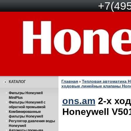
+7(495
Главная
Тепловая автоматика H
КАТАЛОГ
»
ходовые линейные клапаны Hone
Фильтры Honeywell
MiniPlus
ons.am
2-х хо
Фильтры Honeywell с
обратной промывкой
Honeywell V501
Комбинированные
фильтры Honeywell
Регулятор давления воды
Honeywell
Автоматы промыва