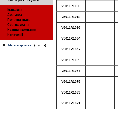
фильтры Honeywell
V5011R1000
Контакты
Доставка
V5011R1018
Полезно знать
Сертификаты
V5011R1026
История компании
Honeywell
V5011R1034
Моя корзина
(пусто)
V5011R1042
V5011R1059
V5011R1067
V5011R1075
V5011R1083
V5011R1091