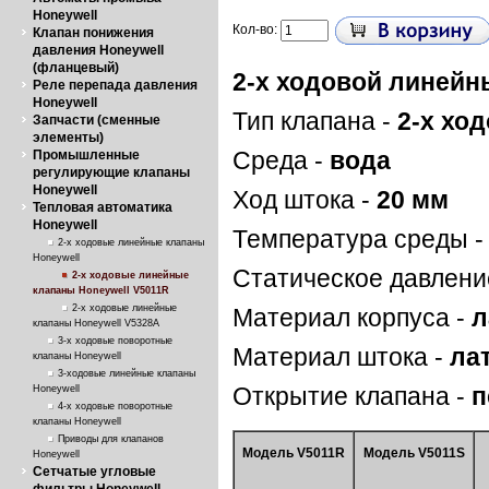
Honeywell
Кол-во:
Клапан понижения
давления Honeywell
(фланцевый)
2-х ходовой линейны
Реле перепада давления
Honeywell
Тип клапана -
2-х хо
Запчасти (сменные
элементы)
Промышленные
Среда -
вода
регулирующие клапаны
Honeywell
Ход штока -
20 мм
Тепловая автоматика
Honeywell
Температура среды 
2-х ходовые линейные клапаны
Honeywell
Статическое давлени
2-х ходовые линейные
клапаны Honeywell V5011R
2-х ходовые линейные
Материал корпуса -
л
клапаны Honeywell V5328A
3-х ходовые поворотные
Материал штока -
ла
клапаны Honeywell
3-ходовые линейные клапаны
Honeywell
Открытие клапана -
п
4-х ходовые поворотные
клапаны Honeywell
Приводы для клапанов
Модель V5011R
Модель V5011S
Honeywell
Сетчатые угловые