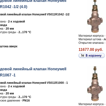
одовой линейный клапан Honeywell
1042 -1/2 (4.0)
овой линейный клапан Honeywell V5011R1042 -1/2
пана -
2-х ходовой
-
вода
ка -
20 мм
тура среды -
2...170 °C
Материал корпуса -
Материал штока -
л
Открытие клапана -
штока вверх
11677.00 руб.
одовой линейный клапан Honeywell
R1067 -1
овой линейный клапан Honeywell V5011R1000 - 1
пана -
2-х ходовой
-
вода
ка -
20 мм
тура среды -
2...170 °C
ское давление -
PN16
Материал корпуса -