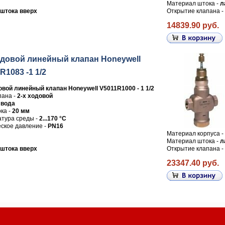
Материал штока -
л
штока вверх
Открытие клапана -
14839.90 руб.
одовой линейный клапан Honeywell
R1083 -1 1/2
овой линейный клапан Honeywell V5011R1000 - 1 1/2
пана -
2-х ходовой
-
вода
ка -
20 мм
тура среды -
2...170 °C
ское давление -
PN16
Материал корпуса -
Материал штока -
л
штока вверх
Открытие клапана -
23347.40 руб.