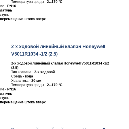
Температура среды -
2...170 °C
ие -
PN16
латунь
атунь
перемещение штока вверх
2-х ходовой линейный клапан Honeywell
V5011R1034 -1/2 (2.5)
2-х ходовой линейный клапан Honeywell V5011R1034 -1/2
(2.5)
Тип клапана -
2-х ходовой
Среда -
вода
Ход штока -
20 мм
Температура среды -
2...170 °C
ие -
PN16
латунь
атунь
перемещение штока вверх