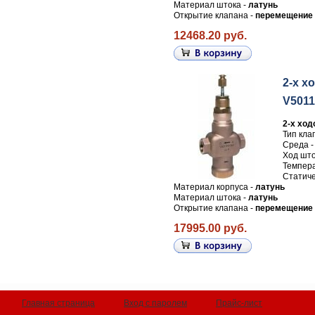
Материал штока -
латунь
Открытие клапана -
перемещение 
12468.20 руб.
2-х х
V5011
2-х ход
Тип кла
Среда 
Ход што
Темпера
Статиче
Материал корпуса -
латунь
Материал штока -
латунь
Открытие клапана -
перемещение 
17995.00 руб.
Главная страница
Вход с паролем
Прайс-лист