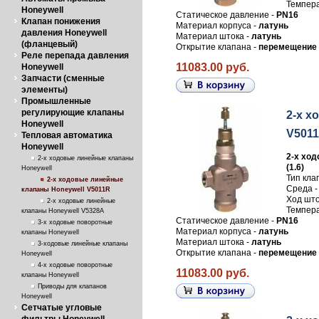
Темпера
Honeywell
Статическое давление -
PN16
Клапан понижения
Материал корпуса -
латунь
давления Honeywell
Материал штока -
латунь
(фланцевый)
Открытие клапана -
перемещение 
Реле перепада давления
11083.00 руб.
Honeywell
Запчасти (сменные
элементы)
Промышленные
регулирующие клапаны
2-х х
Honeywell
V5011R
Тепловая автоматика
Honeywell
2-х ход
2-х ходовые линейные клапаны
(1.6)
Honeywell
Тип кла
2-х ходовые линейные
Среда 
клапаны Honeywell V5011R
Ход што
2-х ходовые линейные
Темпера
клапаны Honeywell V5328A
Статическое давление -
PN16
3-х ходовые поворотные
Материал корпуса -
латунь
клапаны Honeywell
Материал штока -
латунь
3-ходовые линейные клапаны
Открытие клапана -
перемещение 
Honeywell
4-х ходовые поворотные
11083.00 руб.
клапаны Honeywell
Приводы для клапанов
Honeywell
Сетчатые угловые