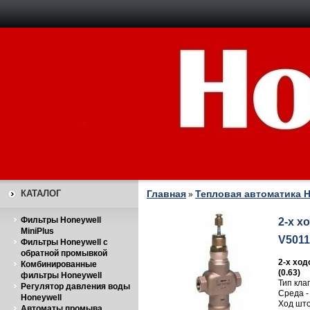
КАТАЛОГ
Главная
Тепловая автоматика H
»
Фильтры Honeywell
2-х х
MiniPlus
V5011R
Фильтры Honeywell с
обратной промывкой
2-х ход
Комбинированные
(0.63)
фильтры Honeywell
Тип кла
Регулятор давления воды
Среда 
Honeywell
Ход што
Автоматы промыва