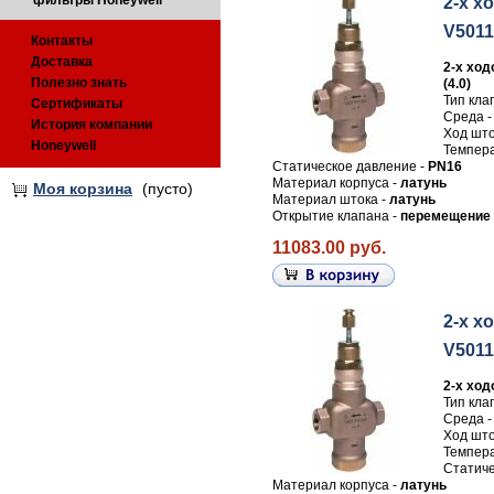
фильтры Honeywell
2-х х
V5011R
Контакты
Доставка
2-х ход
Полезно знать
(4.0)
Тип кла
Сертификаты
Среда 
История компании
Ход што
Honeywell
Темпера
Статическое давление -
PN16
Материал корпуса -
латунь
Моя корзина
(пусто)
Материал штока -
латунь
Открытие клапана -
перемещение 
11083.00 руб.
2-х х
V5011
2-х ход
Тип кла
Среда 
Ход што
Темпера
Статиче
Материал корпуса -
латунь