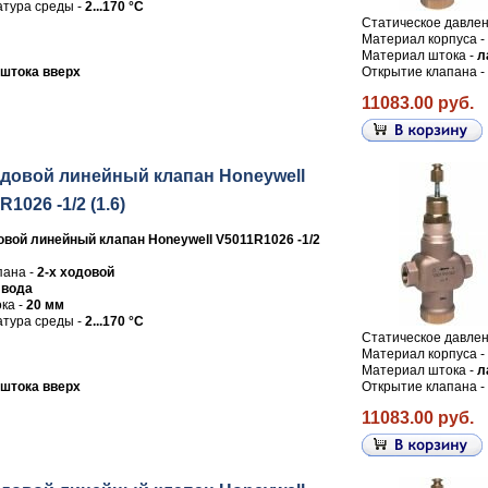
тура среды -
2...170 °C
Статическое давлен
Материал корпуса -
Материал штока -
л
штока вверх
Открытие клапана -
11083.00 руб.
одовой линейный клапан Honeywell
1026 -1/2 (1.6)
овой линейный клапан Honeywell V5011R1026 -1/2
пана -
2-х ходовой
-
вода
ка -
20 мм
тура среды -
2...170 °C
Статическое давлен
Материал корпуса -
Материал штока -
л
штока вверх
Открытие клапана -
11083.00 руб.