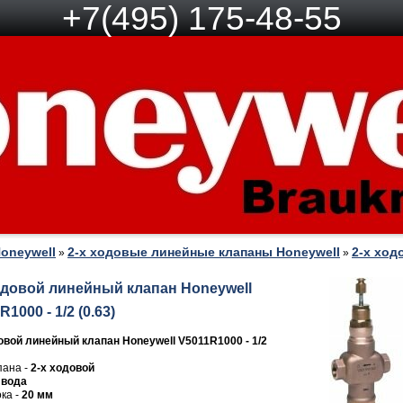
+7(495) 175-48-55
oneywell
2-х ходовые линейные клапаны Honeywell
2-х ход
»
»
одовой линейный клапан Honeywell
1000 - 1/2 (0.63)
овой линейный клапан Honeywell V5011R1000 - 1/2
пана -
2-х ходовой
-
вода
ка -
20 мм