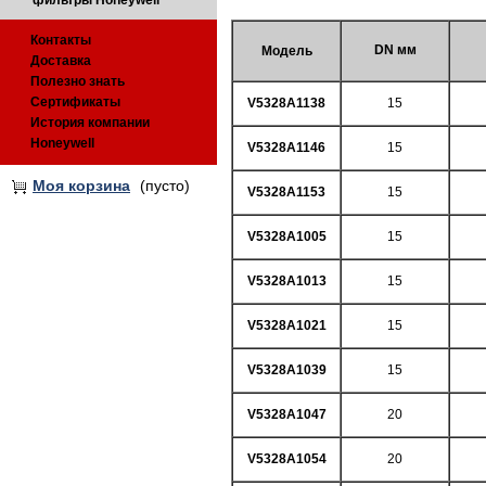
фильтры Honeywell
Контакты
DN мм
Модель
Доставка
Полезно знать
Сертификаты
V5328A1138
15
История компании
Honeywell
V5328A1146
15
Моя корзина
(пусто)
V5328A1153
15
V5328A1005
15
V5328A1013
15
V5328A1021
15
V5328A1039
15
V5328A1047
20
V5328A1054
20