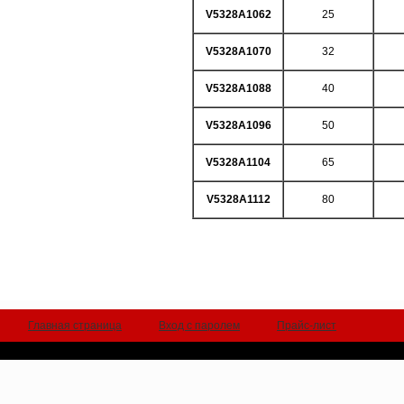
V5328A1062
25
V5328A1070
32
V5328A1088
40
V5328A1096
50
V5328A1104
65
V5328A1112
80
Главная страница
Вход с паролем
Прайс-лист