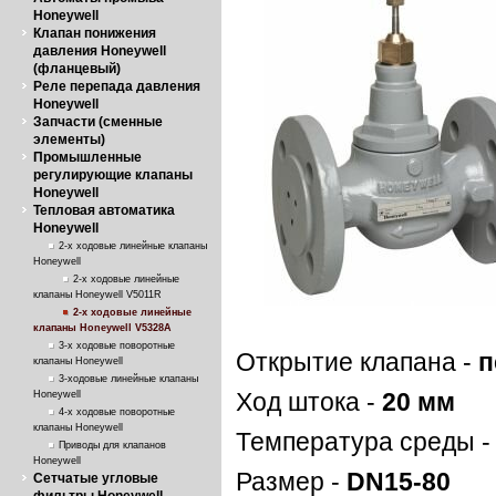
Honeywell
Клапан понижения
давления Honeywell
(фланцевый)
Реле перепада давления
Honeywell
Запчасти (сменные
элементы)
Промышленные
регулирующие клапаны
Honeywell
Тепловая автоматика
Honeywell
2-х ходовые линейные клапаны
Honeywell
2-х ходовые линейные
клапаны Honeywell V5011R
2-х ходовые линейные
клапаны Honeywell V5328A
3-х ходовые поворотные
Открытие клапана -
п
клапаны Honeywell
3-ходовые линейные клапаны
Honeywell
Ход штока -
20 мм
4-х ходовые поворотные
клапаны Honeywell
Температура среды 
Приводы для клапанов
Honeywell
Размер -
DN15-80
Сетчатые угловые