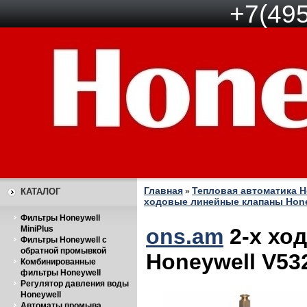
+7(495
Главная
Тепловая автоматика H
КАТАЛОГ
»
ходовые линейные клапаны Hone
Фильтры Honeywell
MiniPlus
ons.am
2-х хо
Фильтры Honeywell с
обратной промывкой
Honeywell V53
Комбинированные
фильтры Honeywell
Регулятор давления воды
Honeywell
Автоматы промыва