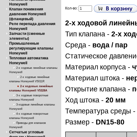
Honeywell
Кол-во:
Клапан понижения
давления Honeywell
(фланцевый)
2-х ходовой линейн
Реле перепада давления
Honeywell
Тип клапана -
2-х хо
Запчасти (сменные
элементы)
Промышленные
Среда -
вода / пар
регулирующие клапаны
Honeywell
Статическое давлени
Тепловая автоматика
Honeywell
Материал корпуса -
ч
2-х ходовые линейные клапаны
Honeywell
Материал штока -
не
2-х ходовые линейные
клапаны Honeywell V5011R
2-х ходовые линейные
Открытие клапана -
п
клапаны Honeywell V5328A
3-х ходовые поворотные
Ход штока -
20 мм
клапаны Honeywell
3-ходовые линейные клапаны
Honeywell
Температура среды 
4-х ходовые поворотные
клапаны Honeywell
Размер -
DN15-80
Приводы для клапанов
Honeywell
Сетчатые угловые