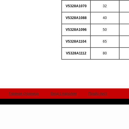
V5328A1070
32
V5328A1088
40
V5328A1096
50
V5328A1104
65
V5328A1112
80
Главная страница
Вход с паролем
Прайс-лист