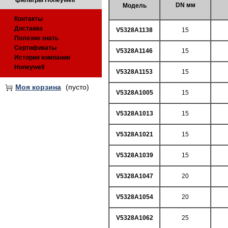
фильтры Honeywell
DN мм
Модель
Контакты
Доставка
V5328A1138
15
Полезно знать
Сертификаты
V5328A1146
15
История компании
Honeywell
V5328A1153
15
Моя корзина
(пусто)
V5328A1005
15
V5328A1013
15
V5328A1021
15
V5328A1039
15
V5328A1047
20
V5328A1054
20
V5328A1062
25