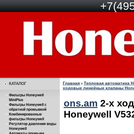
+7(495
Главная
Тепловая автоматика H
КАТАЛОГ
»
ходовые линейные клапаны Hone
Фильтры Honeywell
MiniPlus
ons.am
2-х хо
Фильтры Honeywell с
обратной промывкой
Honeywell V53
Комбинированные
фильтры Honeywell
Регулятор давления воды
Honeywell
Автоматы промыва