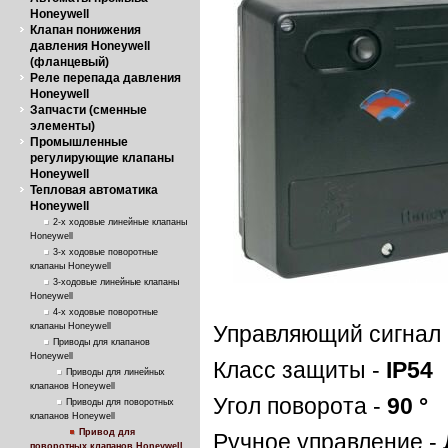
Honeywell
Клапан понижения
давления Honeywell
(фланцевый)
Реле перепада давления
Honeywell
Запчасти (сменные
элементы)
Промышленные
регулирующие клапаны
Honeywell
Тепловая автоматика
Honeywell
2-х ходовые линейные клапаны
Honeywell
3-х ходовые поворотные
клапаны Honeywell
3-ходовые линейные клапаны
Honeywell
4-х ходовые поворотные
клапаны Honeywell
Управляющий сигнал
Приводы для клапанов
Honeywell
Класс защиты -
IP54
Приводы для линейных
клапанов Honeywell
Угол поворота -
90 °
Приводы для поворотных
клапанов Honeywell
Привод для
Ручное управление -
поворотных клапанов Honeywell