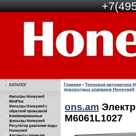
+7(495
Главная
Тепловая автоматика H
КАТАЛОГ
»
поворотных клапанов Honeywell
Фильтры Honeywell
MiniPlus
ons.am
Электр
Фильтры Honeywell с
обратной промывкой
M6061L1027
Комбинированные
фильтры Honeywell
Регулятор давления воды
Honeywell
Автоматы промыва