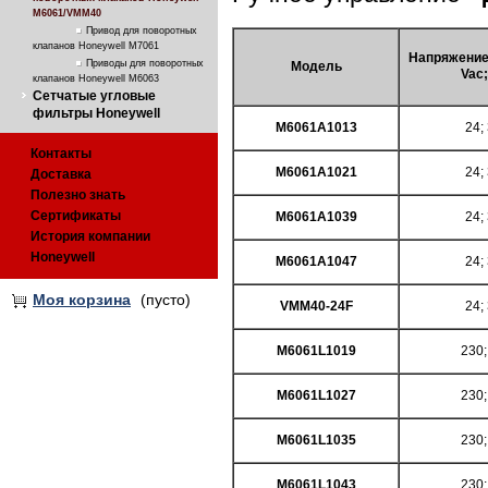
M6061/VMM40
Привод для поворотных
клапанов Honeywell M7061
Напряжение
Приводы для поворотных
Модель
Vac
клапанов Honeywell M6063
Сетчатые угловые
фильтры Honeywell
M6061A1013
24; 
Контакты
M6061A1021
24; 
Доставка
Полезно знать
Сертификаты
M6061A1039
24; 
История компании
Honeywell
M6061A1047
24; 
Моя корзина
(пусто)
VMM40-24F
24; 
M6061L1019
230;
M6061L1027
230;
M6061L1035
230;
M6061L1043
230;