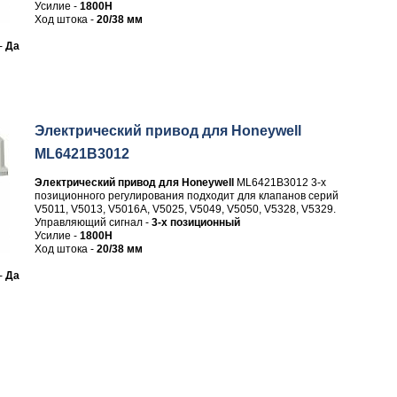
Усилие -
1800Н
Ход штока -
20/38 мм
-
Да
Электрический привод для Honeywell
ML6421B3012
Электрический привод для Honeywell
ML6421B3012 3-х
позиционного регулирования подходит для клапанов серий
V5011, V5013, V5016A, V5025, V5049, V5050, V5328, V5329.
Управляющий сигнал -
3-х позиционный
Усилие -
1800Н
Ход штока -
20/38 мм
-
Да