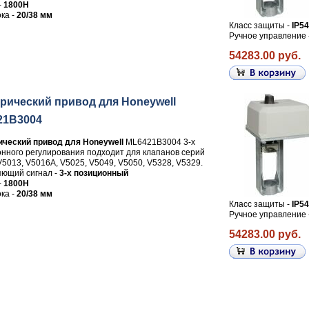
-
1800Н
ка -
20/38 мм
Класс защиты -
IP54
Ручное управление 
54283.00 руб.
рический привод для Honeywell
21B3004
ический привод для Honeywell
ML6421B3004 3-х
нного регулирования подходит для клапанов серий
V5013, V5016A, V5025, V5049, V5050, V5328, V5329.
ющий сигнал -
3-х позиционный
-
1800Н
ка -
20/38 мм
Класс защиты -
IP54
Ручное управление 
54283.00 руб.