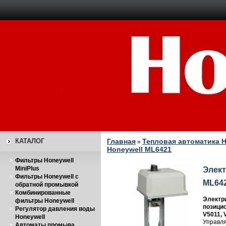
КАТАЛОГ
Главная
Тепловая автоматика H
»
Honeywell ML6421
Фильтры Honeywell
MiniPlus
Элект
Фильтры Honeywell с
ML64
обратной промывкой
Комбинированные
Электри
фильтры Honeywell
позицио
Регулятор давления воды
V5011, 
Honeywell
Управля
Автоматы промыва