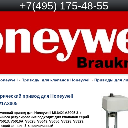
+7(495) 175-48-55
oneywell
Приводы для клапанов Honeywell
Приводы для ли
»
»
рический привод для Honeywell
21A3005
ческий привод для Honeywell ML6421A3005 3-х
нного регулирования подходит для клапанов серий
V5013, V5016A, V5025, V5049, V5050, V5328, V5329.
ющий сигнал -
3-х позиционный