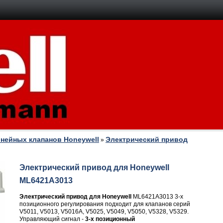
нейных клапанов Honeywell
Электрический привод
»
Электрический привод для Honeywell
ML6421A3013
Электрический привод для Honeywell
ML6421A3013 3-х
позиционного регулирования подходит для клапанов серий
V5011, V5013, V5016A, V5025, V5049, V5050, V5328, V5329.
Управляющий сигнал -
3-х позиционный