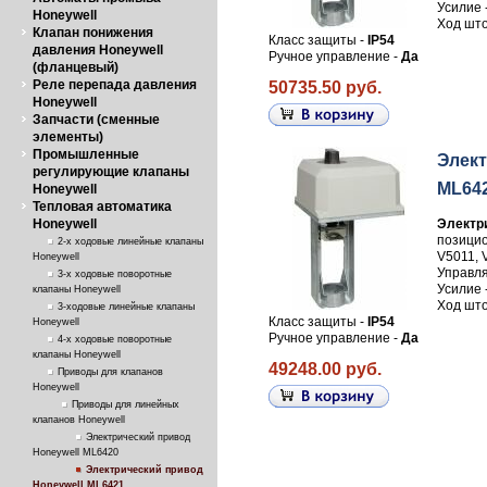
Усилие 
Honeywell
Ход што
Клапан понижения
Класс защиты -
IP54
давления Honeywell
Ручное управление -
Да
(фланцевый)
Реле перепада давления
50735.50 руб.
Honeywell
Запчасти (сменные
элементы)
Промышленные
Элект
регулирующие клапаны
ML64
Honeywell
Тепловая автоматика
Honeywell
Электр
позицио
2-х ходовые линейные клапаны
V5011, 
Honeywell
Управля
3-х ходовые поворотные
Усилие 
клапаны Honeywell
Ход што
3-ходовые линейные клапаны
Класс защиты -
IP54
Honeywell
Ручное управление -
Да
4-х ходовые поворотные
клапаны Honeywell
49248.00 руб.
Приводы для клапанов
Honeywell
Приводы для линейных
клапанов Honeywell
Электрический привод
Honeywell ML6420
Электрический привод
Honeywell ML6421