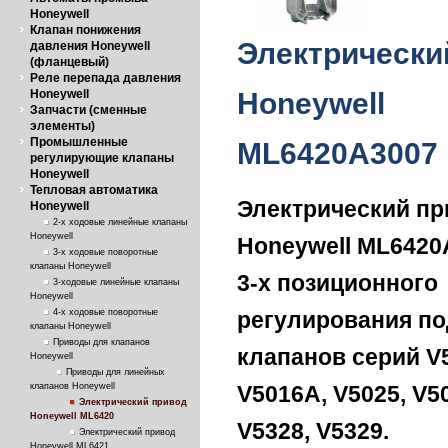
Honeywell
Клапан понижения
Электрически
давления Honeywell
(фланцевый)
Реле перепада давления
Honeywell
Honeywell
Запчасти (сменные
элементы)
Промышленные
ML6420A3007
регулирующие клапаны
Honeywell
Тепловая автоматика
Электрический п
Honeywell
2-х ходовые линейные клапаны
Honeywell
Honeywell ML6420
3-х ходовые поворотные
клапаны Honeywell
3-х позиционного
3-ходовые линейные клапаны
Honeywell
4-х ходовые поворотные
регулирования по
клапаны Honeywell
Приводы для клапанов
клапанов серий V5
Honeywell
Приводы для линейных
клапанов Honeywell
V5016A, V5025, V50
Электрический привод
Honeywell ML6420
V5328, V5329.
Электрический привод
Honeywell ML6421