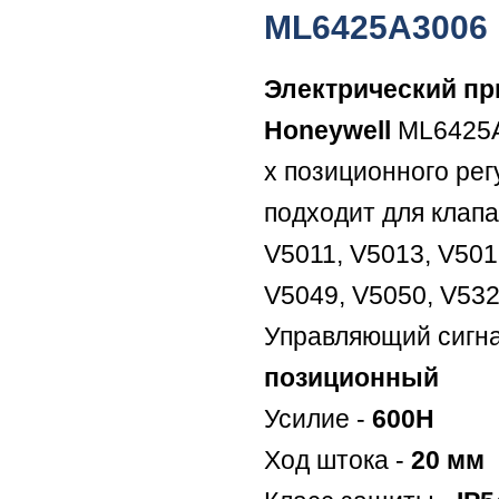
ML6425A3006
Электрический п
Honeywell
ML6425A
х позиционного ре
подходит для клап
V5011, V5013, V501
V5049, V5050, V532
Управляющий сигна
позиционный
Усилие -
600Н
Ход штока -
20 мм