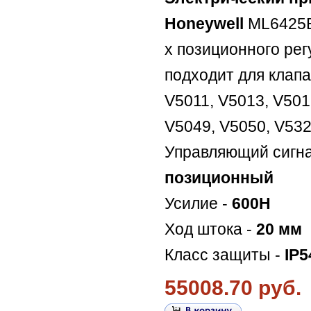
Honeywell
ML6425B
х позиционного ре
подходит для клап
V5011, V5013, V501
V5049, V5050, V532
Управляющий сигна
позиционный
Усилие -
600Н
Ход штока -
20 мм
Класс защиты -
IP5
55008.70 руб.