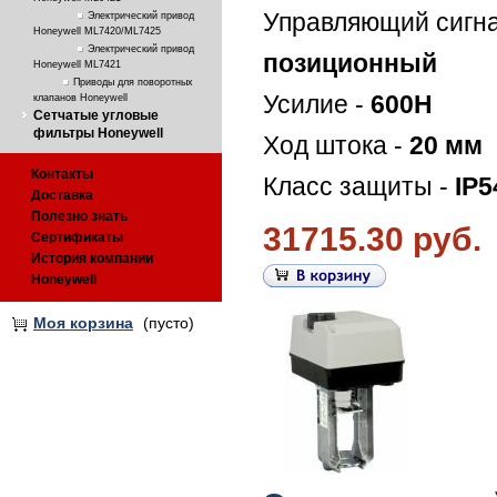
Управляющий сигна
Электрический привод
Honeywell ML7420/ML7425
Электрический привод
позиционный
Honeywell ML7421
Приводы для поворотных
Усилие -
600Н
клапанов Honeywell
Сетчатые угловые
фильтры Honeywell
Ход штока -
20 мм
Контакты
Класс защиты -
IP5
Доставка
Полезно знать
31715.30 руб.
Сертификаты
История компании
Honeywell
Моя корзина
(пусто)