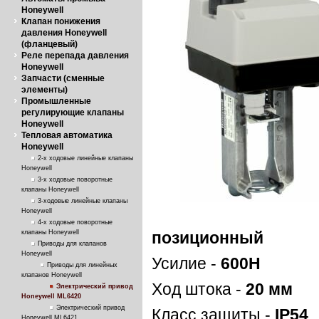
Honeywell
Клапан понижения
давления Honeywell
(фланцевый)
Реле перепада давления
Honeywell
Запчасти (сменные
элементы)
Промышленные
регулирующие клапаны
Honeywell
Тепловая автоматика
Honeywell
2-х ходовые линейные клапаны
Honeywell
3-х ходовые поворотные
клапаны Honeywell
3-ходовые линейные клапаны
Honeywell
4-х ходовые поворотные
клапаны Honeywell
позиционный
Приводы для клапанов
Honeywell
Усилие -
600Н
Приводы для линейных
клапанов Honeywell
Ход штока -
20 мм
Электрический привод
Honeywell ML6420
Электрический привод
Класс защиты -
IP54
Honeywell ML6421