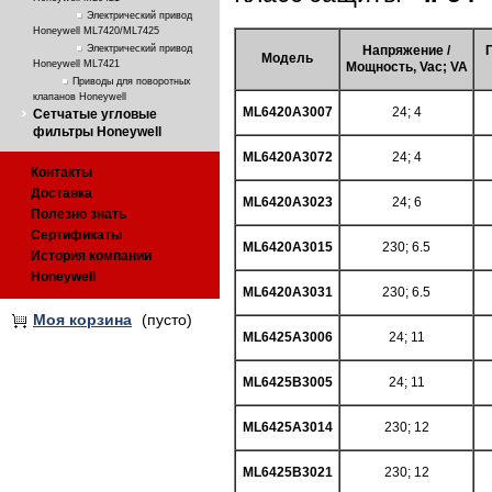
Электрический привод
Honeywell ML7420/ML7425
Электрический привод
Напряжение /
Модель
Honeywell ML7421
Мощность, Vac; VA
Приводы для поворотных
клапанов Honeywell
ML6420A3007
24; 4
Сетчатые угловые
фильтры Honeywell
ML6420A3072
24; 4
Контакты
Доставка
ML6420A3023
24; 6
Полезно знать
Сертификаты
ML6420A3015
230; 6.5
История компании
Honeywell
ML6420A3031
230; 6.5
Моя корзина
(пусто)
ML6425A3006
24; 11
ML6425B3005
24; 11
ML6425A3014
230; 12
ML6425B3021
230; 12