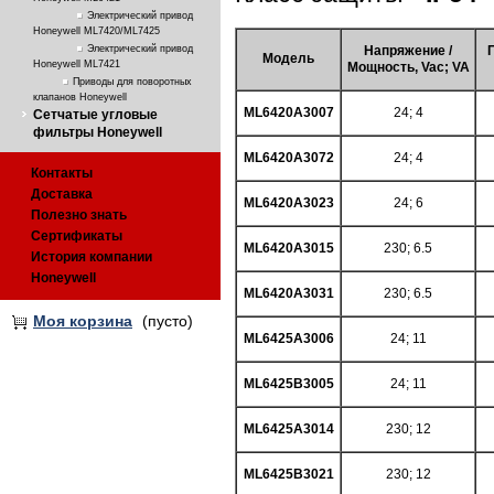
Электрический привод
Honeywell ML7420/ML7425
Электрический привод
Напряжение /
Модель
Honeywell ML7421
Мощность, Vac; VA
Приводы для поворотных
клапанов Honeywell
ML6420A3007
24; 4
Сетчатые угловые
фильтры Honeywell
ML6420A3072
24; 4
Контакты
Доставка
ML6420A3023
24; 6
Полезно знать
Сертификаты
ML6420A3015
230; 6.5
История компании
Honeywell
ML6420A3031
230; 6.5
Моя корзина
(пусто)
ML6425A3006
24; 11
ML6425B3005
24; 11
ML6425A3014
230; 12
ML6425B3021
230; 12