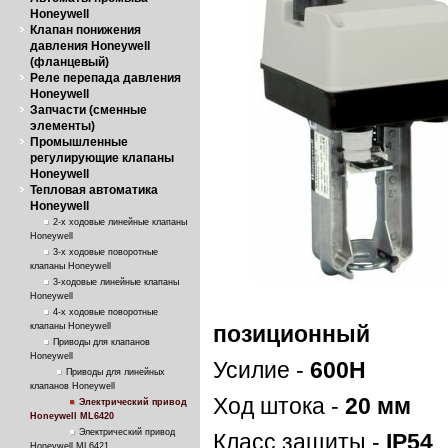
Honeywell
Клапан понижения
давления Honeywell
(фланцевый)
Реле перепада давления
Honeywell
Запчасти (сменные
элементы)
Промышленные
регулирующие клапаны
Honeywell
Тепловая автоматика
Honeywell
2-х ходовые линейные клапаны
Honeywell
3-х ходовые поворотные
клапаны Honeywell
3-ходовые линейные клапаны
Honeywell
4-х ходовые поворотные
клапаны Honeywell
позиционный
Приводы для клапанов
Honeywell
Усилие -
600Н
Приводы для линейных
клапанов Honeywell
Ход штока -
20 мм
Электрический привод
Honeywell ML6420
Электрический привод
Класс защиты -
IP54
Honeywell ML6421