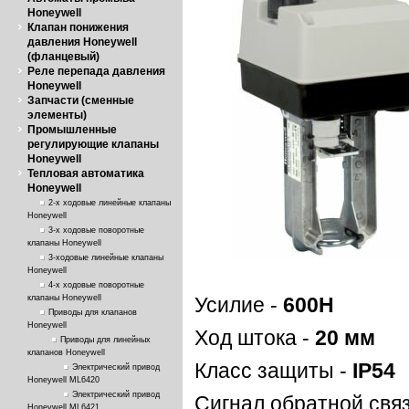
Honeywell
Клапан понижения
давления Honeywell
(фланцевый)
Реле перепада давления
Honeywell
Запчасти (сменные
элементы)
Промышленные
регулирующие клапаны
Honeywell
Тепловая автоматика
Honeywell
2-х ходовые линейные клапаны
Honeywell
3-х ходовые поворотные
клапаны Honeywell
3-ходовые линейные клапаны
Honeywell
4-х ходовые поворотные
клапаны Honeywell
Усилие -
600Н
Приводы для клапанов
Honeywell
Ход штока -
20 мм
Приводы для линейных
клапанов Honeywell
Класс защиты -
IP54
Электрический привод
Honeywell ML6420
Электрический привод
Сигнал обратной свя
Honeywell ML6421