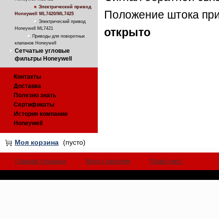
Электрический привод
Положение штока при
Honeywell ML7420/ML7425
Электрический привод
Honeywell ML7421
открыто
Приводы для поворотных
клапанов Honeywell
Сетчатые угловые
фильтры Honeywell
Контакты
Доставка
Полезно знать
Сертификаты
История компании
Honeywell
Моя корзина
(пусто)
Главная страница
Вход с паролем
Прайс-лист