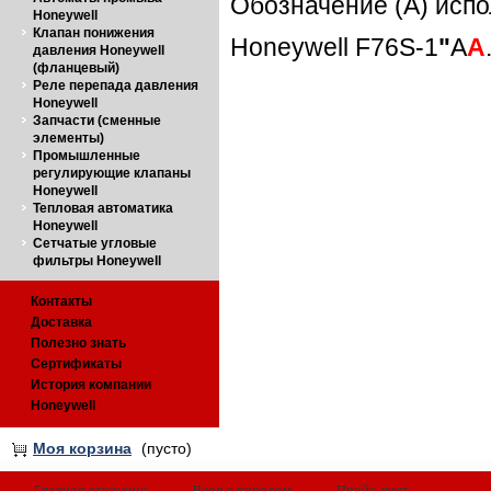
Обозначение (А) исп
Honeywell
Клапан понижения
Honeywell F76S-1
"
A
A
давления Honeywell
(фланцевый)
Реле перепада давления
Honeywell
Запчасти (сменные
элементы)
Промышленные
регулирующие клапаны
Honeywell
Тепловая автоматика
Honeywell
Сетчатые угловые
фильтры Honeywell
Контакты
Доставка
Полезно знать
Сертификаты
История компании
Honeywell
Моя корзина
(пусто)