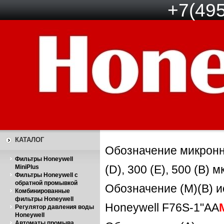
+7(495
КАТАЛОГ
Обозначение микроннос
Фильтры Honeywell
(D), 300 (E), 500 (В) м
MiniPlus
Фильтры Honeywell с
обратной промывкой
Обозначение (М)(B) и
Комбинированные
фильтры Honeywell
Honeywell F76S-1"A
A
Регулятор давления воды
Honeywell
Автоматы промыва