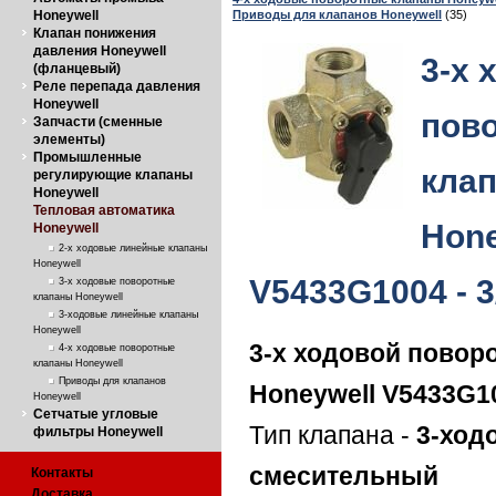
Приводы для клапанов Honeywell
(35)
Honeywell
Клапан понижения
давления Honeywell
3-х 
(фланцевый)
Реле перепада давления
Honeywell
пов
Запчасти (сменные
элементы)
Промышленные
кла
регулирующие клапаны
Honeywell
Тепловая автоматика
Hone
Honeywell
2-х ходовые линейные клапаны
Honeywell
V5433G1004 - 3/
3-х ходовые поворотные
клапаны Honeywell
3-ходовые линейные клапаны
Honeywell
3-х ходовой повор
4-х ходовые поворотные
клапаны Honeywell
Приводы для клапанов
Honeywell V5433G1
Honeywell
Сетчатые угловые
Тип клапана -
3-ход
фильтры Honeywell
смесительный
Контакты
Доставка