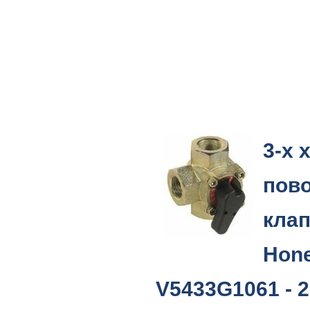
3-х 
пов
кла
Hone
V5433G1061 - 2