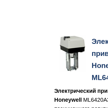
Эле
при
Hone
ML6
Электрический пр
Honeywell
ML6420A3