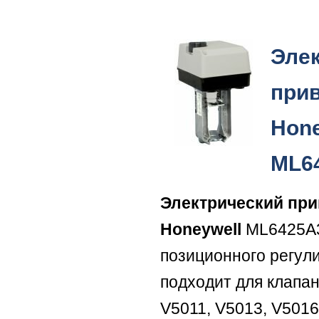
Эле
при
Hone
ML6
Электрический пр
Honeywell
ML6425A3
позиционного регул
подходит для клапа
V5011, V5013, V5016