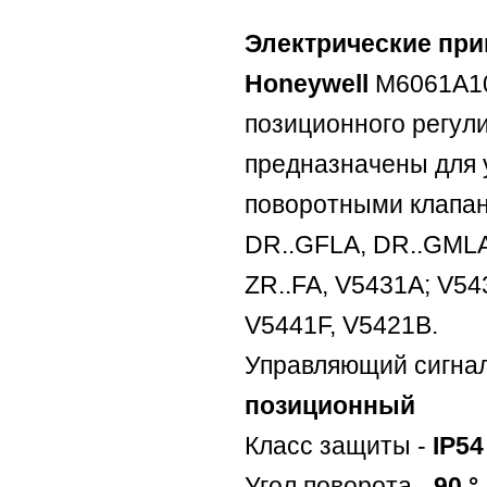
Электрические пр
Honeywell
M6061A10
позиционного регул
предназначены для 
поворотными клапа
DR..GFLA, DR..GMLA
ZR..FA, V5431A; V54
V5441F, V5421B.
Управляющий сигна
позиционный
Класс защиты -
IP54
Угол поворота -
90 °