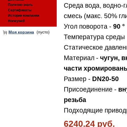
Среда вода, водно-
Полезно знать
Сертификаты
смесь (макс. 50% гл
История компании
Honeywell
Угол поворота -
90 °
Моя корзина
(пусто)
Температура среды 
Статическое давлен
Материал -
чугун, 
части хромирован
Размер -
DN20-50
Присоединение -
вн
резьба
Подходящие привод
6240.24 руб.