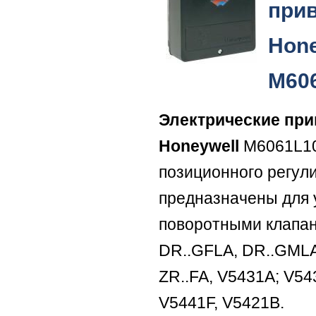
при
Hone
M60
Электрические пр
Honeywell
M6061L10
позиционного регул
предназначены для 
поворотными клапа
DR..GFLA, DR..GMLA
ZR..FA, V5431A; V54
V5441F, V5421B.