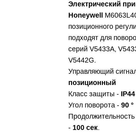
Электрический пр
Honeywell
M6063L40
позиционного регул
подходят для повор
серий V5433A, V543
V5442G.
Управляющий сигнал
позиционный
Класс защиты -
IP44
Угол поворота -
90 °
Продолжительность 
-
100 сек
.