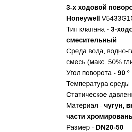
3-х ходовой повор
Honeywell
V5433G10
Тип клапана -
3-ход
смесительный
Среда вода, водно-
смесь (макс. 50% гл
Угол поворота -
90 °
Температура среды 
Статическое давлен
Материал -
чугун, 
части хромирован
Размер -
DN20-50