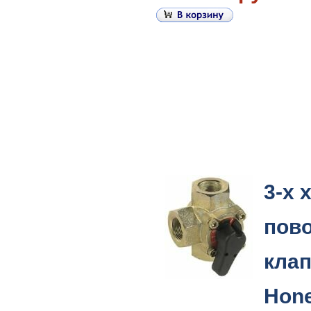
3-х 
пов
кла
Hone