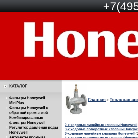
+7(495
КАТАЛОГ
Фильтры Honeywell
Главная
Тепловая ав
»
MiniPlus
Фильтры Honeywell с
обратной промывкой
Комбинированные
фильтры Honeywell
2-х ходовые линейные клапаны Honeywell
Регулятор давления воды
3-х ходовые поворотные клапаны Honeywe
Honeywell
3-ходовые линейные клапаны Honeywell
(
Автоматы промыва
4-х ходовые поворотные клапаны Honeywe