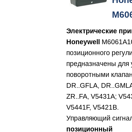
M60
Электрические пр
Honeywell
M6061A10
позиционного регул
предназначены для 
поворотными клапа
DR..GFLA, DR..GMLA
ZR..FA, V5431A; V54
V5441F, V5421B.
Управляющий сигна
позиционный