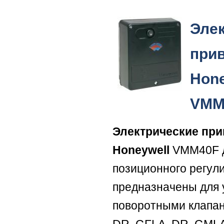
Эле
при
Hone
VMM
Электрические пр
Honeywell
VMM40F д
позиционного регул
предназначены для 
поворотными клапа
DR..GFLA, DR..GMLA