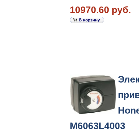
10970.60 руб.
Эле
при
Hone
M6063L4003