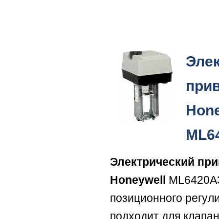
Эле
при
Hone
ML6
Электрический пр
Honeywell
ML6420A3
позиционного регул
подходит для клапа