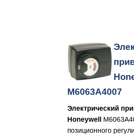
Эле
при
Hone
M6063A4007
Электрический пр
Honeywell
M6063A40
позиционного регул