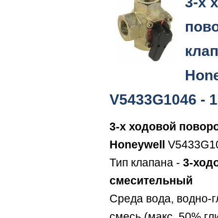
3-х 
пов
кла
Hone
V5433G1046 - 1
3-х ходовой повор
Honeywell
V5433G10
Тип клапана -
3-ход
смесительный
Среда вода, водно-
смесь (макс. 50% гл