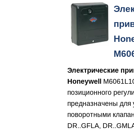
Эле
при
Hone
M60
Электрические пр
Honeywell
M6061L10
позиционного регул
предназначены для 
поворотными клапа
DR..GFLA, DR..GMLA