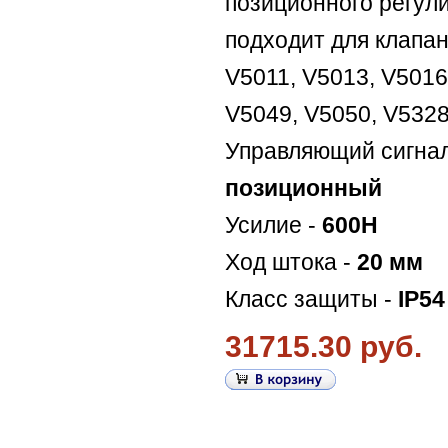
позиционного регул
подходит для клапа
V5011, V5013, V5016
V5049, V5050, V5328
Управляющий сигна
позиционный
Усилие -
600Н
Ход штока -
20 мм
Класс защиты -
IP54
31715.30 руб.