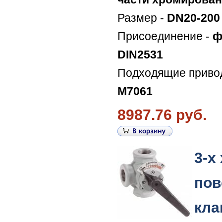
Размер -
DN20-200
Присоединение -
ф
DIN2531
Подходящие приво
M7061
8987.76 руб.
3-х
пов
кла