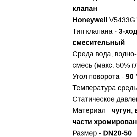
клапан
Honeywell
V5433G1
Тип клапана -
3-хо
смесительный
Среда вода, водно
смесь (макс. 50% г
Угол поворота -
90 
Температура среды
Статическое давле
Материал -
чугун,
части хромирова
Размер -
DN20-50