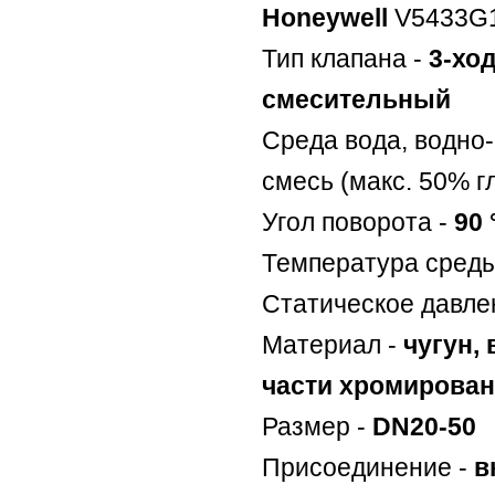
Honeywell
V5433G1
Тип клапана -
3-хо
смесительный
Среда вода, водно
смесь (макс. 50% г
Угол поворота -
90 
Температура среды
Статическое давле
Материал -
чугун,
части хромирова
Размер -
DN20-50
Присоединение -
в