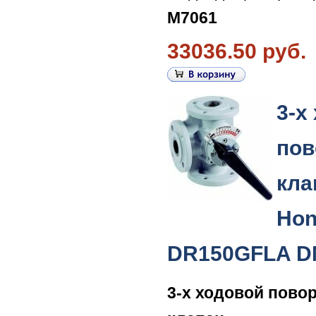
M7061
33036.50 руб.
3-х
пов
кла
Hon
DR150GFLA D
3-х ходовой пово