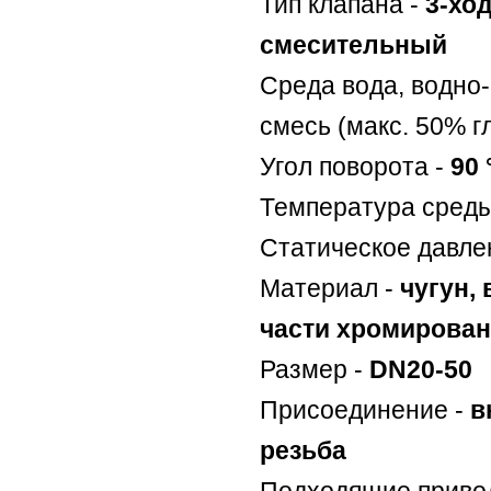
Тип клапана -
3-хо
смесительный
Среда вода, водно
смесь (макс. 50% г
Угол поворота -
90 
Температура среды
Статическое давле
Материал -
чугун,
части хромирова
Размер -
DN20-50
Присоединение -
в
резьба
Подходящие приво