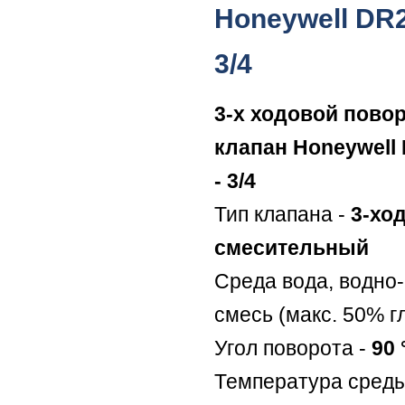
Honeywell DR
3/4
3-х ходовой пово
клапан Honeywel
- 3/4
Тип клапана -
3-хо
смесительный
Среда вода, водно
смесь (макс. 50% г
Угол поворота -
90 
Температура сред