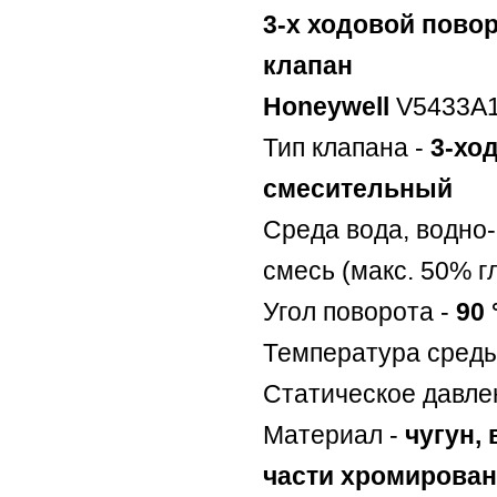
3-х ходовой пово
клапан
Honeywell
V5433A1
Тип клапана -
3-хо
смесительный
Среда вода, водно
смесь (макс. 50% г
Угол поворота -
90 
Температура среды
Статическое давле
Материал -
чугун,
части хромирова