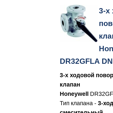
3-х
пов
кла
Hon
DR32GFLA DN
3-х ходовой пово
клапан
Honeywell
DR32GF
Тип клапана -
3-хо
смесительный