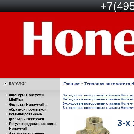
+7(495
КАТАЛОГ
Главная
Тепловая автоматика H
»
Фильтры Honeywell
3-х ходовые поворотные клапаны Honeywel
3-х ходовые поворотные клапаны Honeywel
MiniPlus
3-х ходовые поворотные клапаны Honeywe
Фильтры Honeywell с
3-х ходовые поворотные клапаны Honeywe
обратной промывкой
Комбинированные
фильтры Honeywell
3-х
Регулятор давления воды
Honeywell
Автоматы промыва