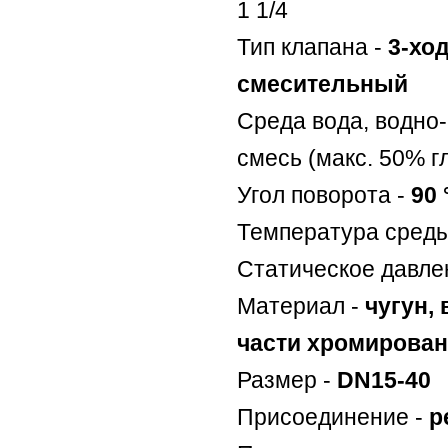
1 1/4
Тип клапана -
3-хо
смесительный
Среда вода, водно
смесь (макс. 50% г
Угол поворота -
90 
Температура сред
Статическое давле
Материал -
чугун,
части хромирова
Размер -
DN15-40
Присоединение -
р