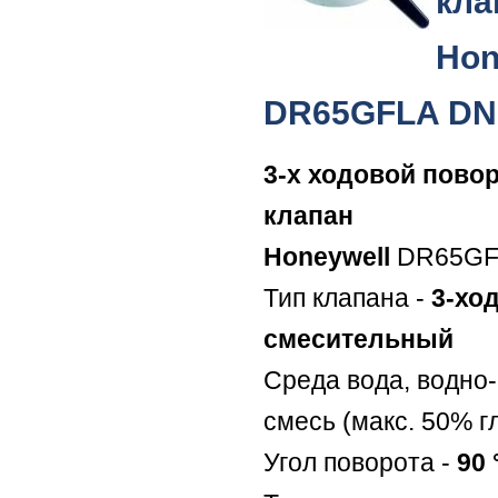
кла
Hon
DR65GFLA DN
3-х ходовой пово
клапан
Honeywell
DR65GF
Тип клапана -
3-хо
смесительный
Среда вода, водно
смесь (макс. 50% г
Угол поворота -
90 