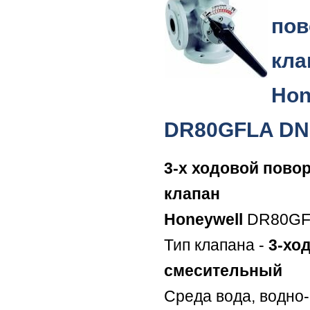
пов
кла
Hon
DR80GFLA DN
3-х ходовой пово
клапан
Honeywell
DR80GF
Тип клапана -
3-хо
смесительный
Среда вода, водно