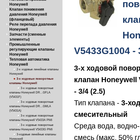
пов
Honeywell
Клапан понижения
давления Honeywell
кла
(фланцевый)
Реле перепада давления
Honeywell
Hon
Запчасти (сменные
элементы)
Промышленные
V5433G1004 - 3
регулирующие клапаны
Honeywell
Тепловая автоматика
Honeywell
3-х ходовой пово
2-х ходовые линейные клапаны
Honeywell
клапан Honeywell
3-х ходовые поворотные
клапаны Honeywell
3-х ходовые поворотные
-
3/4
(2.5)
клапаны Honeywell DR...GFLA
(V5431F)
Тип клапана -
3-хо
3-х ходовые поворотные
клапаны Honeywell DR...GMLA
(V5431А)
смесительный
3-х ходовые поворотные
клапаны Honeywell V5433A PN6
Среда вода, водно
3-х ходовые поворотные
клапаны Honeywell V5433G PN6
3-ходовые линейные клапаны
смесь (макс. 50% г
Honeywell