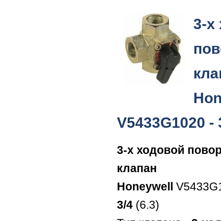
3-х
пов
кла
Hon
V5433G1020 - 3
3-х ходовой пово
клапан
Honeywell
V5433G1
3/4
(6.3)