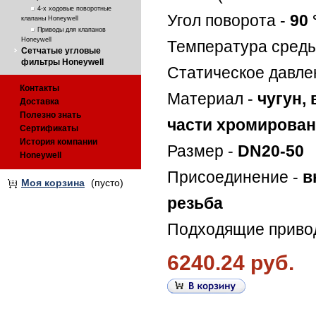
4-х ходовые поворотные
Угол поворота -
90 
клапаны Honeywell
Приводы для клапанов
Honeywell
Температура среды
Сетчатые угловые
фильтры Honeywell
Статическое давле
Контакты
Материал -
чугун,
Доставка
Полезно знать
части хромирова
Сертификаты
История компании
Размер -
DN20-50
Honeywell
Присоединение -
в
Моя корзина
(пусто)
резьба
Подходящие приво
6240.24 руб.