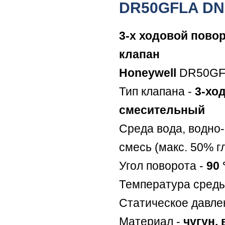
DR50GFLA DN
3-х ходовой пово
клапан
Honeywell
DR50GF
Тип клапана -
3-хо
смесительный
Среда вода, водно
смесь (макс. 50% г
Угол поворота -
90 
Температура сред
Статическое давле
Материал -
чугун,