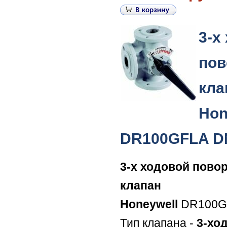
3-х
пов
кла
Hon
DR100GFLA D
3-х ходовой пово
клапан
Honeywell
DR100G
Тип клапана -
3-хо