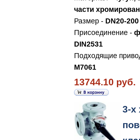
части хромирова
Размер -
DN20-200
Присоединение -
ф
DIN2531
Подходящие приво
M7061
13744.10 руб.
3-х
пов