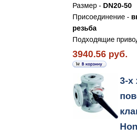
Размер -
DN20-50
Присоединение -
в
резьба
Подходящие приво
3940.56 руб.
3-х
пов
кла
Hon