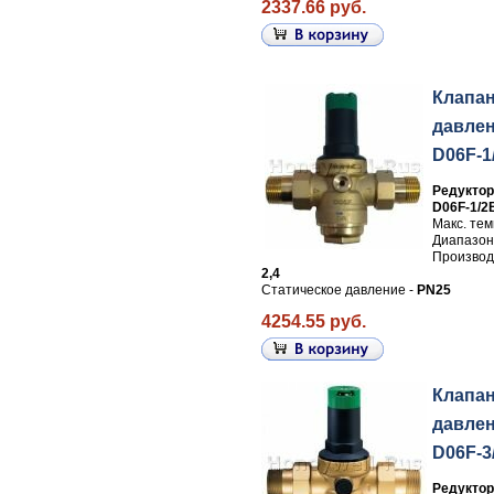
2337.66 руб.
Клапа
давлен
D06F-1
Редуктор
D06F-1/2
Макс. те
Диапазон
Производи
2,4
Статическое давление -
PN25
4254.55 руб.
Клапа
давлен
D06F-3
Редуктор