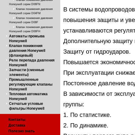
Клапан понижения давления
Honeywell серии D06FN
В системы водопроводов
Клапан понижения давления
Honeywell серии D04FM
повышения защиты и уве
Клапан понижения давления
Honeywell серии D06F
Клапан понижения давления
устанавливаются регулят
Honeywell серии D06FH
Автоматы промыва
Дополнительную защиту
Honeywell
Клапан понижения
Защиту от гидроударов.
давления Honeywell
(фланцевый)
Реле перепада давления
Повышается экономичнос
Honeywell
Запчасти (сменные
При эксплуатации снижа
элементы)
Промышленные
Постоянное давление во
регулирующие клапаны
Honeywell
В зависимости от эксплу
Тепловая автоматика
Honeywell
группы:
Сетчатые угловые
фильтры Honeywell
1. По статистике.
Контакты
2. По динамике.
Доставка
Полезно знать