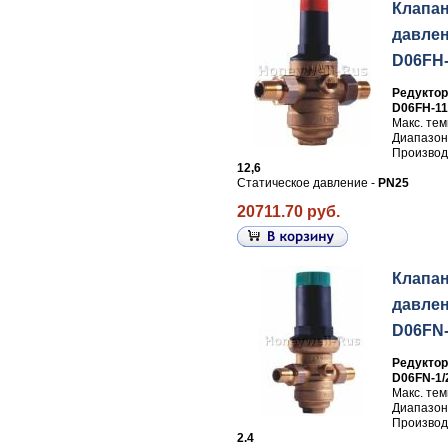
Клапа
давлен
D06FH-
Редуктор
D06FH-11
Макс. те
Диапазон
Производи
12,6
Статическое давление -
PN25
20711.70 руб.
Клапа
давлен
D06FN-
Редуктор
D06FN-1/
Макс. те
Диапазон
Производи
2.4