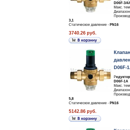
D06F-3/4
Макс. те
Диапазон
Производи
3,1
Статическое давление -
PN16
3740.26 руб.
Клапа
давлен
D06F-
Р
едуктор
D06F-1A
Макс. те
Диапазон
Производи
5,8
Статическое давление -
PN16
5142.86 руб.