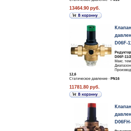
13464.90 руб.
Клапа
давлен
D06F-1
Редуктор
D06F-11/
Макс. те
Диапазон
Производи
12,6
Статическое давление -
PN16
11781.80 руб.
Клапа
давлен
D06FH-