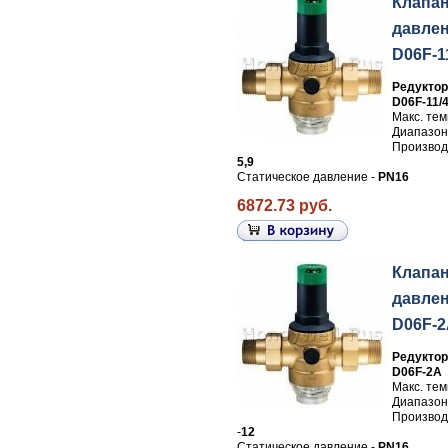
Клапа
давлен
D06F-1
Редуктор
D06F-11/
Макс. те
Диапазон
Производи
5,9
Статическое давление -
PN16
6872.73 руб.
Клапа
давлен
D06F-
Редуктор
D06F-2A
Макс. те
Диапазон
Производи
-
12
Статическое давление -
PN16