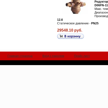
Редуктор
D06FN-11
Макс. те
Диапазон
Производи
12.6
Статическое давление -
PN25
29548.10 руб.
Главная страница
Вход с паролем
Прайс-лист