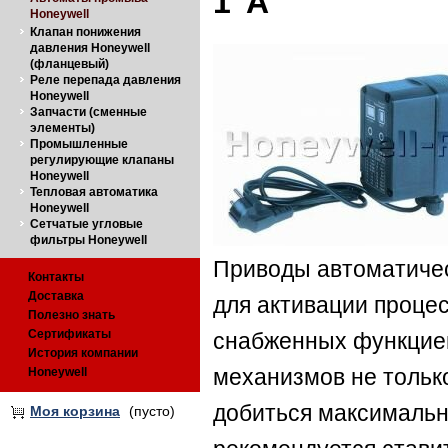
1"A
Honeywell
Клапан понижения
давления Honeywell
(фланцевый)
Реле перепада давления
Honeywell
Запчасти (сменные
элементы)
Промышленные
регулирующие клапаны
Honeywell
Тепловая автоматика
Honeywell
Сетчатые угловые
фильтры Honeywell
Приводы автоматиче
Контакты
Доставка
для активации процес
Полезно знать
Сертификаты
снабженных функцией
История компании
Honeywell
механизмов не только
добиться максимальн
Моя корзина
(пусто)