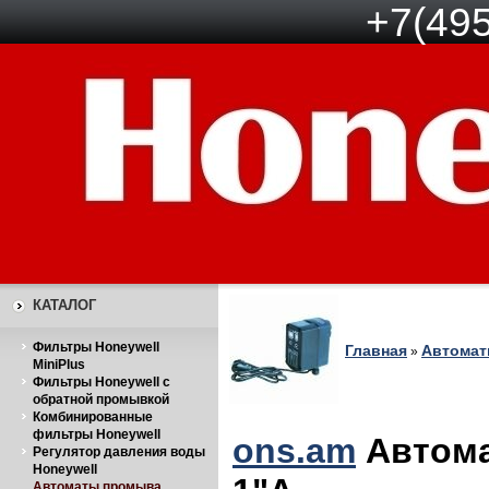
+7(495
КАТАЛОГ
Фильтры Honeywell
Главная
Автомат
»
MiniPlus
Фильтры Honeywell с
обратной промывкой
Комбинированные
фильтры Honeywell
ons.am
Автома
Регулятор давления воды
Honeywell
Автоматы промыва