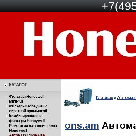
+7(495
КАТАЛОГ
Фильтры Honeywell
Главная
Автомат
»
MiniPlus
Фильтры Honeywell с
обратной промывкой
Комбинированные
фильтры Honeywell
ons.am
Автома
Регулятор давления воды
Honeywell
Автоматы промыва