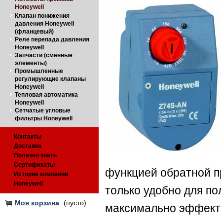
Honeywell
Клапан понижения
давления Honeywell
(фланцевый)
Реле перепада давления
Honeywell
Запчасти (сменные
элементы)
Промышленные
регулирующие клапаны
Honeywell
Тепловая автоматика
Honeywell
Сетчатые угловые
фильтры Honeywell
Контакты
Доставка
Полезно знать
Сертификаты
функцией обратной п
История компании
Honeywell
только удобно для по
Моя корзина
(пусто)
максимально эффект